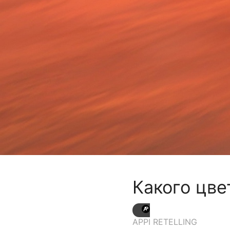
Какого цве
APPI RETELLING