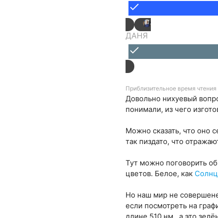
done
ДАНЯ
done
Приблизительное время чтения 
Довольно нихуевый вопро
понимали, из чего изгото
Можно сказать, что оно 
так пиздато, что отражаю
Тут можно поговорить об
цветов. Белое, как
Солнц
Но наш мир не совершене
если посмотреть на графи
длине 510 нм., а это зелё