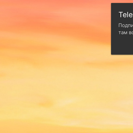
Tel
Подпи
там в