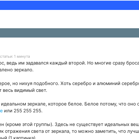
статьи: 1 минута
с, ведь им задавался каждый второй. Но многие сразу броса
влено зеркало.
серое, но нихуя подобного. Хоть серебро и алюминий сереб
т весь видимый свет.
 идеальном зеркале, которое белое. Белое потому, что оно 
е
или 255 255 255.
н (кроме этой группы). Здесь не существует идеальных ве
к отражения света от зеркала, то можно заметить, что лучш
ный (1 картинка).