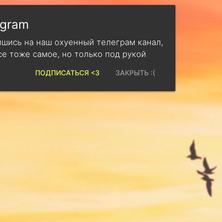
egram
шись на наш охуенный телеграм канал,
се тоже самое, но только под рукой
ПОДПИСАТЬСЯ <3
ЗАКРЫТЬ :(