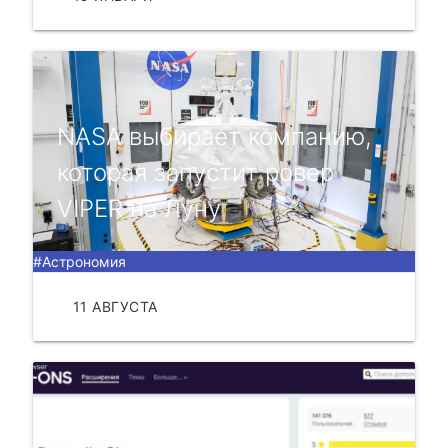
NASA выбирает компанию,
которая запустит ровер
VIPER на Луну
#Астрономия
11 АВГУСТА
ЧИТАТЬ