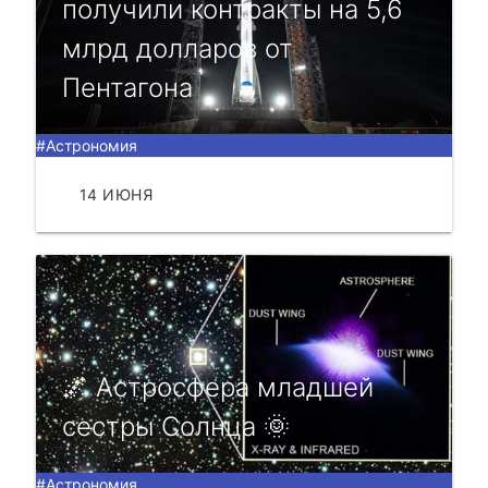
получили контракты на 5,6
млрд долларов от
Пентагона
#Астрономия
14 ИЮНЯ
ЧИТАТЬ
🌌 Аcтрocфeра младшeй
cecтры Coлнца 🌞
#Астрономия