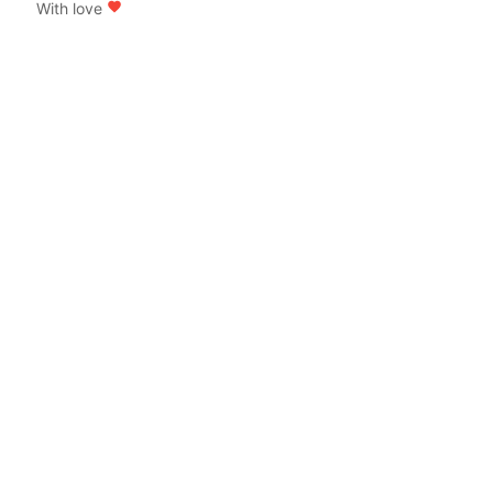
With love
favorite