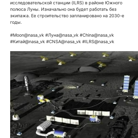
исследовательской станции (ILRS) в районе Южного
полюса Луны. Изначально она будет работать без
экипажа. Ее строительство запланировано на 2030-е
годы.
#Moon@nasa_vk #Луна@nasa_vk #China@nasa_vk
#Китай@nasa_vk #CNSA@nasa_vk #ILRS@nasa_vk