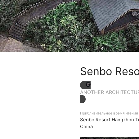
Senbo Reso
ANOTHER ARCHITECTU
Приблизительное время чтения 
Senbo Resort Hangzhou T
China