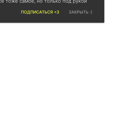
се тоже самое, но только под рукой
ПОДПИСАТЬСЯ <3
ЗАКРЫТЬ :(