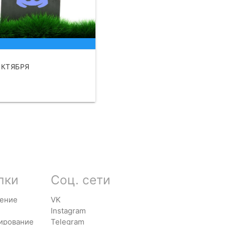
ОКТЯБРЯ
АТЬ
лки
Соц. сети
ение
VK
Instagram
ирование
Telegram