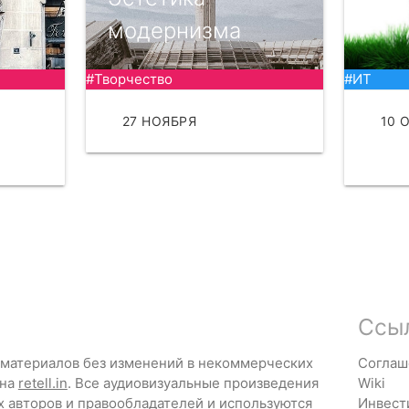
модернизма
#Творчество
#ИТ
27 НОЯБРЯ
ЧИТАТЬ
10 
ЧИТ
Ссы
 материалов без изменений в некоммерческих
Соглаш
 на
retell.in
. Все аудиовизуальные произведения
Wiki
х авторов и правообладателей и используются
Инвест