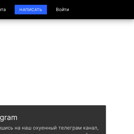
нта
Войти
НАПИСАТЬ
egram
шись на наш охуенный телеграм канал,