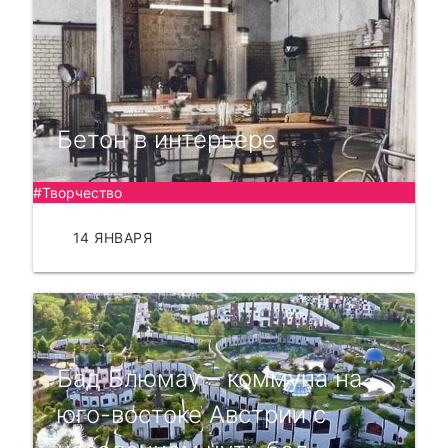
Бетон в интерьере
#Творчество
14 ЯНВАРЯ
ЧИТАТЬ
Бад Блюмау – коммуна на
юго-востоке Австрии с