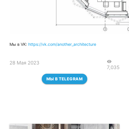
Мы в VK:
https://vk.com/another_architecture
visibility
28 Мая 2023
7,035
МЫ В TELEGRAM