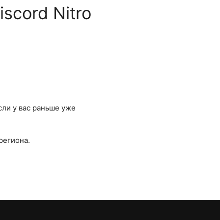
scord Nitro
сли у вас раньше уже
региона.