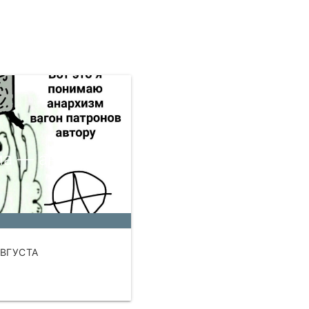
а — анархия
АВГУСТА
АТЬ