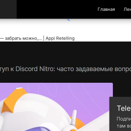
Главная
Ле
 забрать можно,... | Appi Retelling
Tel
Подпи
там в