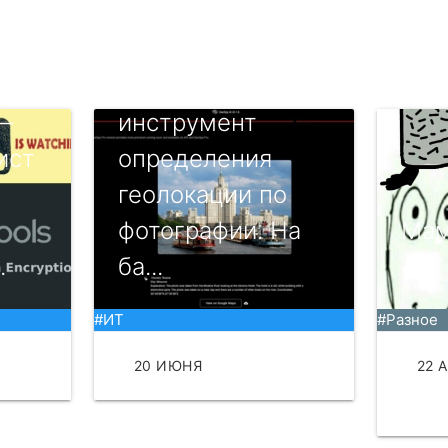
GeoSpy AI—
OSINT-
 —
инструмент
ист
определения
геолокации по
фотографии. На
Мам
.
ба...
☠
#ИТ
#Разное
ТЬ
20 ИЮНЯ
ЧИТАТЬ
22 
ЧИТ