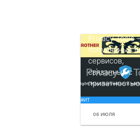
Privacy Tools
популярный л
сервисов,
связанных с
приватностью
#ИТ
06 ИЮЛЯ
ЧИТА