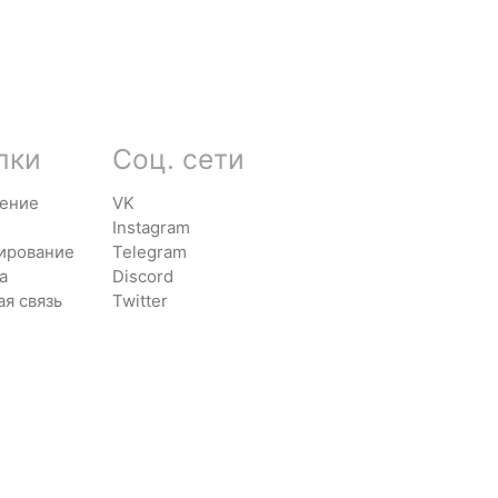
лки
Соц. сети
ение
VK
Instagram
ирование
Telegram
а
Discord
ая связь
Twitter