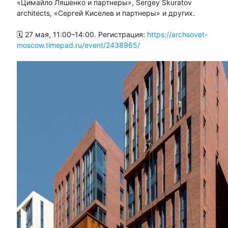
«Цимайло Ляшенко и партнеры», Sergey Skuratov
architects, «Сергей Киселев и партнеры» и других.
🗓 27 мая, 11:00–14:00. Регистрация:
https://archsovet-
moscow.timepad.ru/event/2438965/