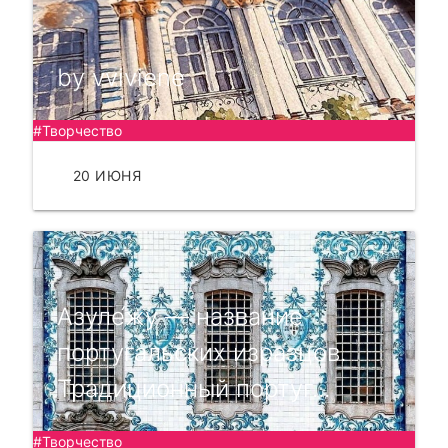
by vviviene
#Творчество
20 ИЮНЯ
ЧИТАТЬ
Азуле́жу — название
португальских изразцов.
Традиционный португ...
#Творчество