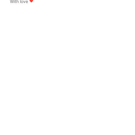
With love
favorite