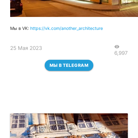
Мы в VK:
https://vk.com/another_architecture
visibility
25 Мая 2023
6,997
МЫ В TELEGRAM