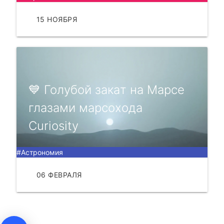
15 НОЯБРЯ
ЧИТАТЬ
💙 Голубой зaкaт нa Мapсe
глaзaми мapсоxодa
Curiosity
#Астрономия
06 ФЕВРАЛЯ
ЧИТАТЬ