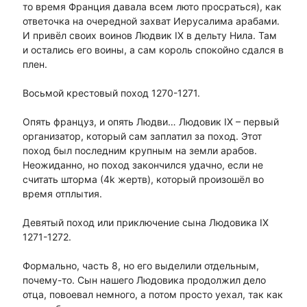
то время Франция давала всем люто просраться), как
ответочка на очередной захват Иерусалима арабами.
И привёл своих воинов Людвик IX в дельту Нила. Там
и остались его воины, а сам король спокойно сдался в
плен.
Восьмой крестовый поход 1270-1271.
Опять француз, и опять Людви… Людовик IX – первый
организатор, который сам заплатил за поход. Этот
поход был последним крупным на земли арабов.
Неожиданно, но поход закончился удачно, если не
считать шторма (4k жертв), который произошёл во
время отплытия.
Девятый поход или приключение сына Людовика IX
1271-1272.
Формально, часть 8, но его выделили отдельным,
почему-то. Сын нашего Людовика продолжил дело
отца, повоевал немного, а потом просто уехал, так как