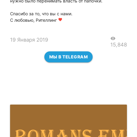
нужно было перенимать власть от папочки.
Спасибо за то, что вы с нами.
С любовью, Рителлинг
favorite
visibility
19 Января 2019
15,848
МЫ В TELEGRAM