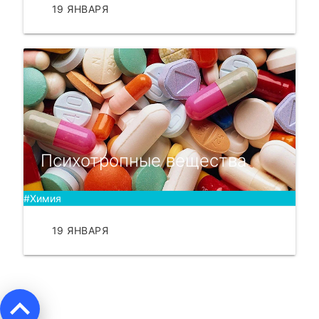
19 ЯНВАРЯ
ЧИТАТЬ
Психотропные вещества
#Химия
19 ЯНВАРЯ
ЧИТАТЬ
keyboard_arrow_up