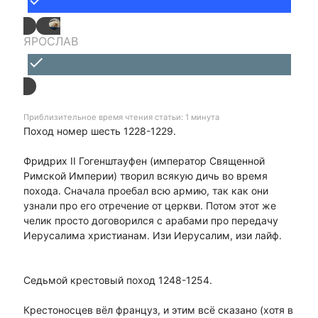
done
ЯРОСЛАВ
done
Приблизительное время чтения статьи: 1 минута
Поход номер шесть 1228-1229.
Фридрих II Гогенштауфен (император Священной
Римской Империи) творил всякую дичь во время
похода. Сначала проебал всю армию, так как они
узнали про его отречение от церкви. Потом этот же
челик просто договорился с арабами про передачу
Иерусалима христианам. Изи Иерусалим, изи лайф.
Седьмой крестовый поход 1248-1254.
Крестоносцев вёл француз, и этим всё сказано (хотя в