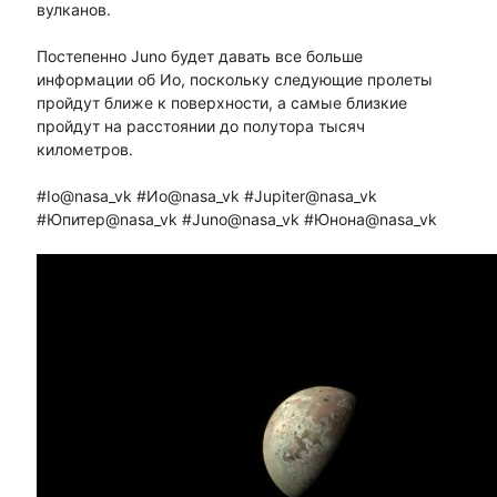
вулканов.
Постепенно Juno будет давать все больше
информации об Ио, поскольку следующие пролеты
пройдут ближе к поверхности, а самые близкие
пройдут на расстоянии до полутора тысяч
километров.
#Io@nasa_vk #Ио@nasa_vk #Jupiter@nasa_vk
#Юпитер@nasa_vk #Juno@nasa_vk #Юнона@nasa_vk