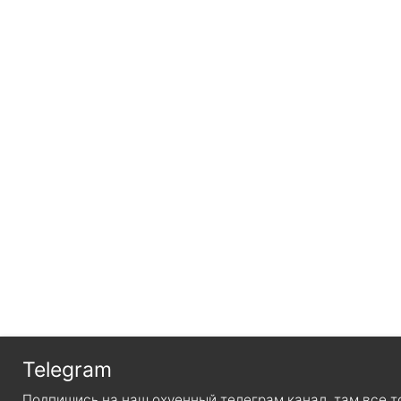
Telegram
Подпишись на наш охуенный телеграм канал, там все 