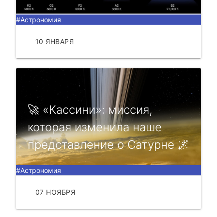
#Астрономия
10 ЯНВАРЯ
ЧИТАТЬ
🚀 «Каccини»: миccия,
которая измeнила нашe
прeдcтавлeниe о Cатурнe 🌌
#Астрономия
07 НОЯБРЯ
ЧИТАТЬ