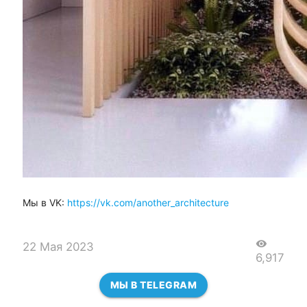
Мы в VK:
https://vk.com/another_architecture
visibility
22 Мая 2023
6,917
МЫ В TELEGRAM