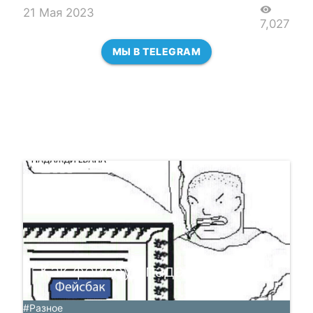
visibility
21 Мая 2023
7,027
МЫ В TELEGRAM
Как фейсбук падал
#Разное