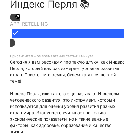
Индекс Перля 📚
APPI RETELLING
done
Приблизительное время чтения статьи: 1 минута
Сегодня я вам расскажу про такую штуку, как Индекс
Перля, который как раз измеряет уровень развития
стран. Пристегните ремни, будем кататься по этой
теме!
Индекс Перля, или как его еще называют Индексом
человеческого развития, это инструмент, который
используется для оценки уровня развития разных
стран мира. Этот индекс учитывает не только
экономические показатели, но и такие важные
факторы, как здоровье, образование и качество
жизни.