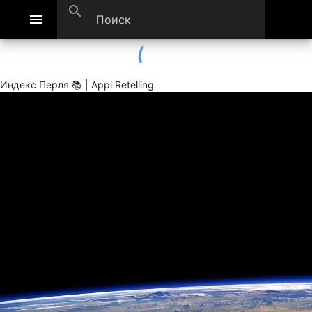
search
menu
Индекс Перля 📚 | Appi Retelling