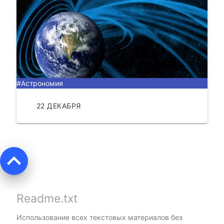
#Астрономия
22 ДЕКАБРЯ
ЧИТАТЬ
keyboard_arrow_up
Readme.txt
Использование всех текстовых материалов без