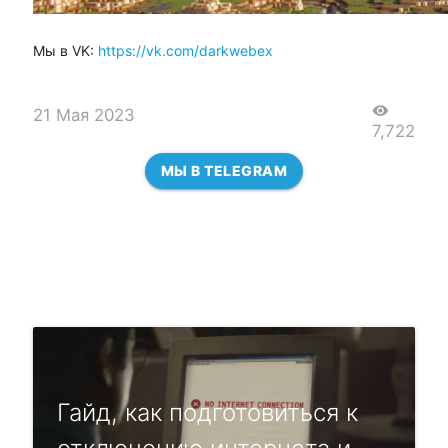
Мы в VK:
https://vk.com/darkwebex
visibility
21 Мая 2023
7,722
МЫ В TELEGRAM
Гайд, как подготовиться к