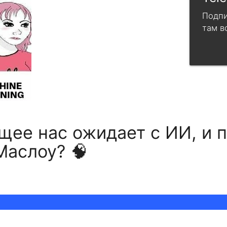
Подпи
там в
щее нас ожидает с ИИ, и 
Маслоу? 🧠