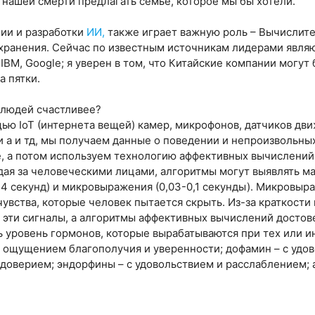
 нашей смерти предлагать семье, которое мы бы хотели.
ии и разработки
ИИ,
также играет важную роль – Вычислител
хранения. Сейчас по известным источникам лидерами явля
, IBM, Google; я уверен в том, что Китайские компании могут
а пятки.
 людей счастливее?
ью IoT (интернета вещей) камер, микрофонов, датчиков дв
 а и тд, мы получаем данные о поведении и непроизвольны
, а потом используем технологию аффективных вычислений,
дая за человеческими лицами, алгоритмы могут выявлять 
о 4 секунд) и микровыражения (0,03-0,1 секунды). Микровы
увства, которые человек пытается скрыть. Из-за краткост
эти сигналы, а алгоритмы аффективных вычислений достове
ь уровень гормонов, которые вырабатываются при тех или 
 ощущением благополучия и уверенности; дофамин – с удо
 доверием; эндорфины – с удовольствием и расслаблением; 