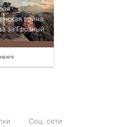
рая
енская война:
ва за Грозный
ЯНВАРЯ
ЧИТАТЬ
лки
Соц. сети