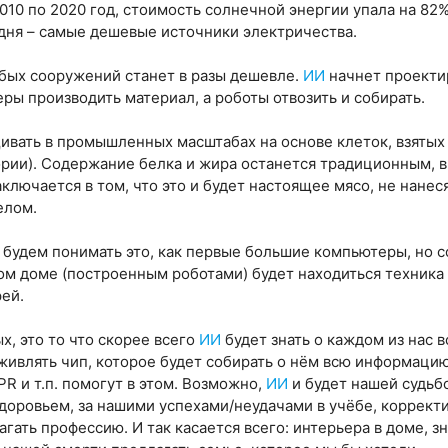
2010 по 2020 год, стоимость солнечной энергии упала на 82%
дня – самые дешевые источники электричества.
бых сооружений станет в разы дешевле.
ИИ
начнет проектир
ры производить материал, а роботы отвозить и собирать.
вать в промышленных масштабах на основе клеток, взятых 
рии). Содержание белка и жира останется традиционным, вк
ключается в том, что это и будет настоящее мясо, не нане
елом.
 будем понимать это, как первые большие компьютеры, но с
м доме (построенным роботами) будет находиться техника 
рей.
х, это то что скорее всего
ИИ
будет знать о каждом из нас в
вживлять чип, которое будет собирать о нём всю информацию
R и т.п. помогут в этом. Возможно,
ИИ
и будет нашей судьб
доровьем, за нашими успехами/неудачами в учёбе, корректир
гать профессию. И так касается всего: интерьера в доме, 