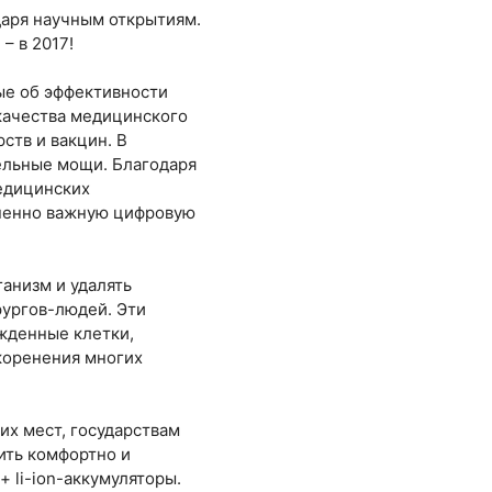
даря научным открытиям.
– в 2017!
ые об эффективности
 качества медицинского
ств и вакцин. В
ельные мощи. Благодаря
едицинских
зненно важную цифровую
анизм и удалять
рургов-людей. Эти
ежденные клетки,
скоренения многих
их мест, государствам
ить комфортно и
+ li-ion-аккумуляторы.