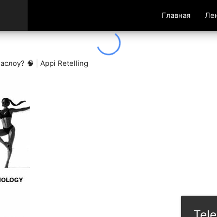
Главная
Ле
лоу? 🧠 | Appi Retelling
Tel