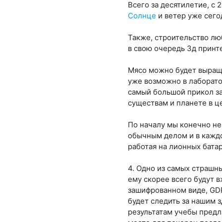
Всего за десятилетие, с 
Солнце
и ветер уже сего
Также, строительство лю
в свою очередь 3д принте
Мясо можно будет выращи
уже возможно в лаборато
самый большой прикол за
существам и планете в ц
По началу мы конечно не
обычным делом и в каждо
работая на лионных бата
4. Одно из самых страшны
ему скорее всего будут 
зашифрованном виде, GDP
будет следить за нашим з
результатам учебы предла