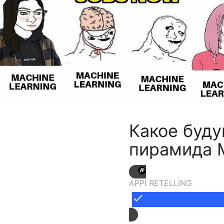
Какое буду
пирамида 
APPI RETELLING
done