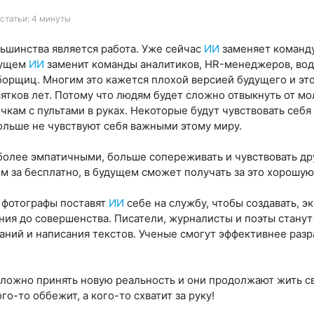
статьи: 4 минуты
ьшинства является работа. Уже сейчас
ИИ
заменяет команд
дущем
ИИ
заменит команды аналитиков, HR-менеджеров, вод
уборщиц. Многим это кажется плохой версией будущего и эт
ятков лет. Потому что людям будет сложно отвыкнуть от мол
чкам с пультами в руках. Некоторые будут чувствовать себя
больше не чувствуют себя важными этому миру.
 более эмпатичными, больше сопереживать и чувствовать др
м за бесплатно, в будущем сможет получать за это хорошую
 фотографы поставят
ИИ
себе на службу, чтобы создавать, э
ния до совершенства. Писатели, журналисты и поэты станут
аний и написания текстов. Ученые смогут эффективнее раз
сложно принять новую реальность и они продолжают жить с
ого-то оббежит, а кого-то схватит за руку!