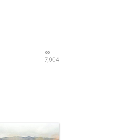
visibility
7,904