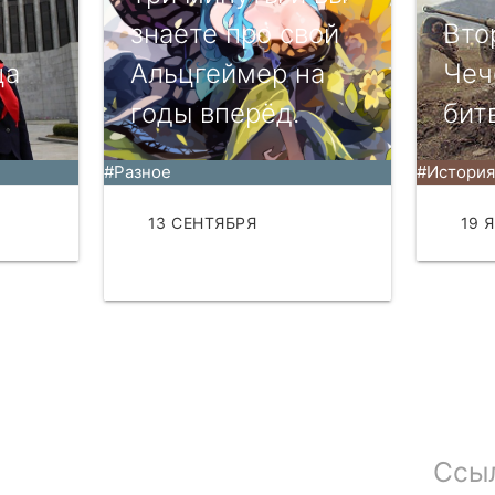
знаете про свой
Вто
ца
Альцгеймер на
Чеч
годы вперёд.
бит
#Разное
#История
АТЬ
13 СЕНТЯБРЯ
19 
ЧИТАТЬ
Ссы