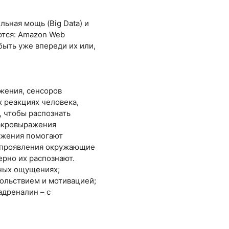
ьная мощь (Big Data) и
ются: Amazon Web
 быть уже впереди их или,
ижения, сенсоров
х реакциях человека,
 чтобы распознать
макровыражения
ражения помогают
и проявления окружающие
рно их распознают.
иных ощущениях;
вольствием и мотивацией;
адреналин – с