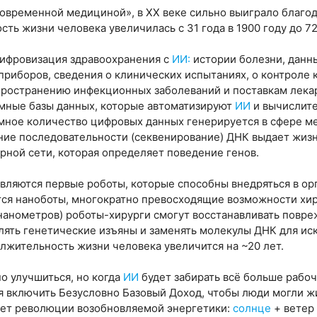
«современной медициной», в XX веке сильно выиграло благо
ь жизни человека увеличилась с 31 года в 1900 году до 72 
цифровизация здравоохранения с
ИИ:
истории болезни, данн
приборов, сведения о клинических испытаниях, о контроле
спространению инфекционных заболеваний и поставкам лекар
омные базы данных, которые автоматизируют
ИИ
и вычислит
мное количество цифровых данных генерируется в сфере м
ние последовательности (секвенирование) ДНК выдает жи
рной сети, которая определяет поведение генов.
вляются первые роботы, которые способны внедряться в орг
ятся наноботы, многократно превосходящие возможности хи
 нанометров) роботы-хирурги смогут восстанавливать повр
влять генетические изъяны и заменять молекулы ДНК для и
лжительность жизни человека увеличится на ~20 лет.
о улучшиться, но когда
ИИ
будет забирать всё больше рабоч
я включить Безусловно Базовый Доход, чтобы люди могли ж
дет революции возобновляемой энергетики:
солнце
+ ветер 