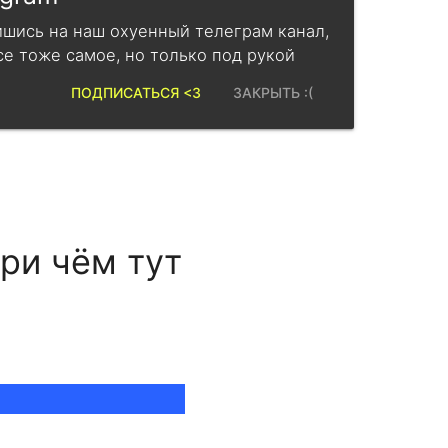
шись на наш охуенный телеграм канал,
се тоже самое, но только под рукой
ПОДПИСАТЬСЯ <3
ЗАКРЫТЬ :(
при чём тут