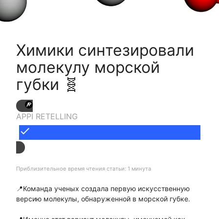
Химики синтезировали
молекулу морской
губки 🧬
APPI RETELLING
done
Приблизительное время чтения статьи: 1 минута
📍Команда ученых создала первую искусственную
версию молекулы, обнаруженной в морской губке.