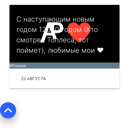
С наступающим новым
годом 12020 годом (Кто
смотрел Топлеса, тот
поймет), любимые мои ❤
#Разное
22 АВГУСТА
ЧИТАТЬ
keyboard_arrow_up