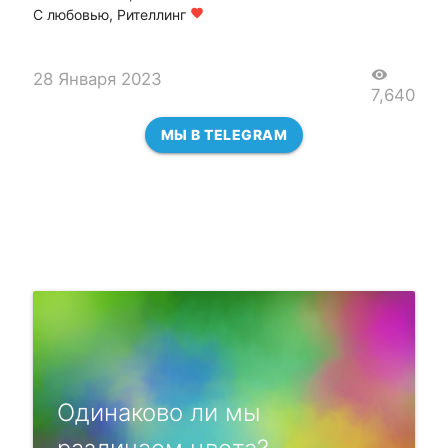
С любовью, Рителлинг
favorite
visibility
28 Января 2023
7,640
МЫ В TELEGRAM
Одинаково ли мы