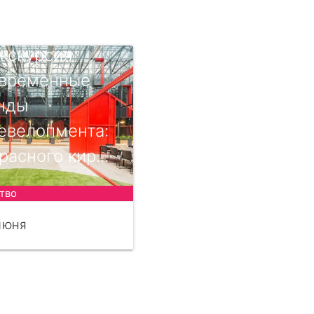
Экскурсия
временные
нды
евелопмента:
расного кир...
тво
ИЮНЯ
ЧИТАТЬ