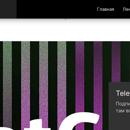
Главная
Ле
Tel
Подпи
там в