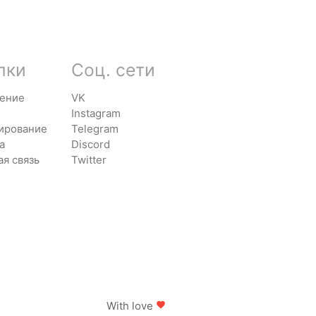
лки
Соц. сети
ение
VK
Instagram
ирование
Telegram
а
Discord
ая связь
Twitter
With love
favorite