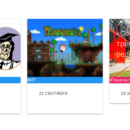
📍 
«Со
тре
ред
от к
#ИТ
#Творчес
22 СЕНТЯБРЯ
02 
ЧИТАТЬ