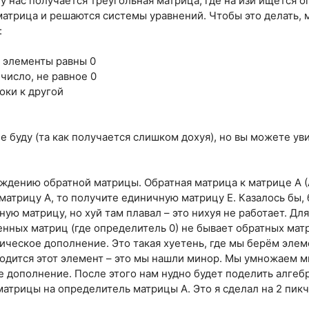
е у нас получается треугольная матрица, где на изи ищется 
атрица и решаются системы уравнений. Чтобы это делать,
:
е элементы равны 0
число, не равное 0
оки к другой
е буду (та как получается слишком дохуя), но вы можете ув
ждению обратной матрицы. Обратная матрица к матрице А (А^
 матрицу А, то получите единичную матрицу Е. Казалось бы
ую матрицу, но хуй там плавал – это нихуя не работает. Дл
енных матриц (где определитель 0) не бывает обратных мат
аическое дополнение. Это такая хуетень, где мы берём элеме
ходится этот элемент – это мы нашли минор. Мы умножаем мин
 дополнение. После этого нам нудно будет поделить алге
ицы на определитель матрицы А. Это я сделал на 2 пикч