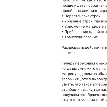
простоты, так как в итог
проще ищется обратная м
преобразования матрицы
• Перестановка строк
• Убирание строк, где вс
• Умножение матрицы на 
• Прибавление одной стр
• Транспонирование
Расписывать действия я н
картинке.
Теперь переходим к нахо
когда вы умножите ее на
матрицу и делим на обычн
вспомнить, что у вырожд
узнать, что такое алгебр
столбец и строку, где на
получаем алгебраическое
ТРАНСПОНИРОВАННОЙ матр