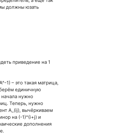
определитель, а ещё так
 мы должны юзать
идеть приведение на 1
-1) – это такая матрица,
, берём единичную
я начала нужно
риц. Теперь, нужно
нт А_(ij), вычёркиваем
ор на (-1)^(i+j) и
браические дополнения
е.