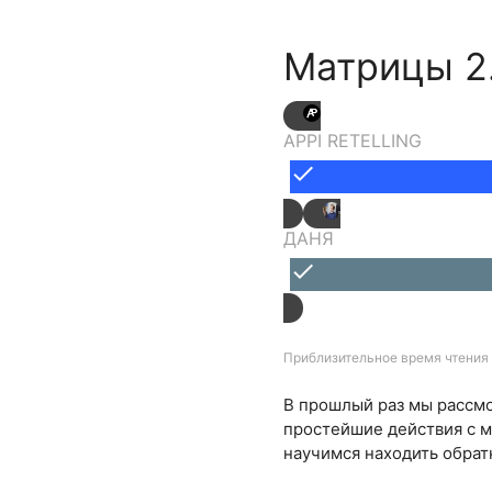
Матрицы 2
APPI RETELLING
done
ДАНЯ
done
Приблизительное время чтения 
В прошлый раз мы рассмо
простейшие действия с м
научимся находить обрат