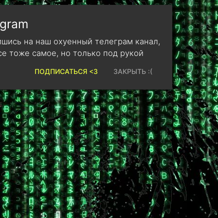
egram
шись на наш охуенный телеграм канал,
се тоже самое, но только под рукой
ПОДПИСАТЬСЯ <3
ЗАКРЫТЬ :(