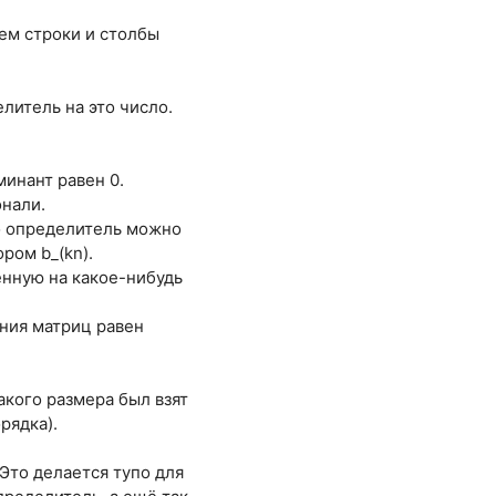
ем строки и столбы
литель на это число.
минант равен 0.
онали.
 то определитель можно
ром b_(kn).
енную на какое-нибудь
ения матриц равен
акого размера был взят
рядка).
 Это делается тупо для