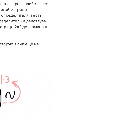
казывает ранг наибольшее
в этой матрице
о определителя и есть
ределитель и действуем
 матрице 2х2 детерминант
оторую я сча ещё не