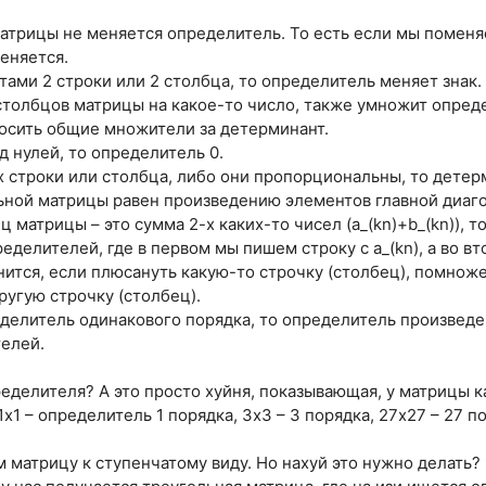
матрицы не меняется определитель. То есть если мы поменя
еняется.
тами 2 строки или 2 столбца, то определитель меняет знак.
столбцов матрицы на какое-то число, также умножит опреде
осить общие множители за детерминант.
яд нулей, то определитель 0.
х строки или столбца, либо они пропорциональны, то детер
ьной матрицы равен произведению элементов главной диаг
ец матрицы – это сумма 2-х каких-то чисел (a_(kn)+b_(kn)),
еделителей, где в первом мы пишем строку с a_(kn), а во вто
нится, если плюсануть какую-то строчку (столбец), помнож
ругую строчку (столбец).
ределитель одинакового порядка, то определитель произвед
елей.
ределителя? А это просто хуйня, показывающая, у матрицы к
х1 – определитель 1 порядка, 3х3 – 3 порядка, 27х27 – 27 по
 матрицу к ступенчатому виду. Но нахуй это нужно делать?