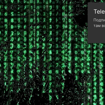
Tel
Подпи
там в