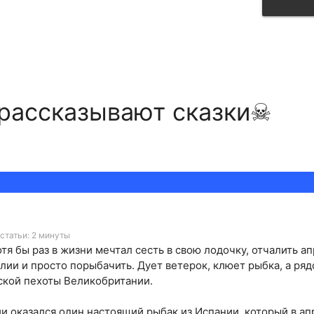
рассказывают сказки☠
статьи: 2 минуты
тя бы раз в жизни мечтал сесть в свою лодочку, отчалить а
алии и просто порыбачить. Дует ветерок, клюет рыбка, а ря
ской пехоты Великобритании.
ии оказался один настоящий рыбак из Испании, который в ап