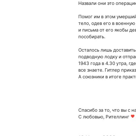
Назвали они это операц
Помог им в этом умерший
тело, одев его в военну
и письма от его якобы де
пособирать.
Осталось лишь доставить
подводную лодку и отправ
1943 года в 4.30 утра, г
все знаете. Гитлер прик
А союзники в итоге прак
Спасибо за то, что вы с н
С любовью, Рителлинг
favorite