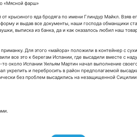
ию «Мясной фарш»
 от крысиного яда бродяга по имени Глиндур Майкл. Взяв 
ю форму и выдав все документы, наши господа обманщики ста
вушки, выписка из банка, да и как оказалось любил наш тов
 приманку. Для этого «майора» положили в контейнер с сухи
или все это к берегам Испании, где высадили вместе с над
де-то около Испании Уильям Мартин начал выполнение своего
азал укрепить и перебросить в район предполагаемой высад
тически без проблем высадились на незащищенной Сицилии
ами.