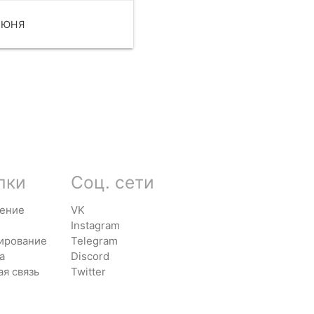
ИЮНЯ
ЧИТАТЬ
лки
Соц. сети
ение
VK
Instagram
ирование
Telegram
а
Discord
ая связь
Twitter