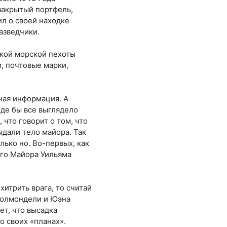
закрытый портфель,
ил о своей находке
азведчики.
ской морской пехоты
, почтовые марки,
ная информация. А
оде бы все выглядело
 что говорит о том, что
ыдали тело майора. Так
ько но. Во-первых, как
ого Майора Уильяма
хитрить врага, то считай
 Чолмондели и Юэна
ет, что высадка
о своих «планах».