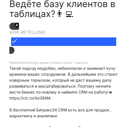
Ведёте базу клиентов в
таблицах?👨‍💻
APPI RETELLING
done
Приблизительное время чтения статьи: 1 минута
Такой подход неудобен, небезопасен и занимает кучу
времени ваших сотрудников. В дальнейшем это станет
коварным тормозом, который не даст вашему делу
развиваться и масштабироваться. Поэтому начните
вести бизнес по-новому и наймите CRM на работу!🔥
https://clc.to/AzG6MA
В бесплатной Битрикс24.CRM есть все для продаж,
маркетинга и аналитики: