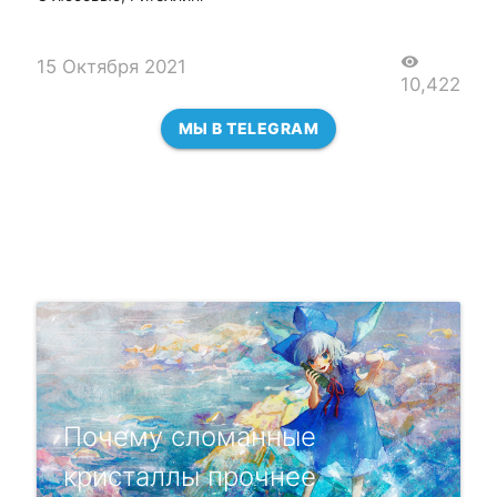
visibility
15 Октября 2021
10,422
МЫ В TELEGRAM
Почему сломанные
кристаллы прочнее