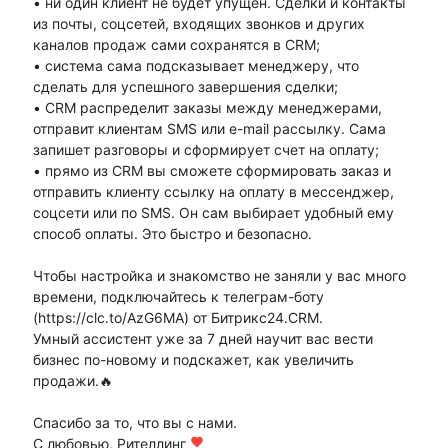
• ни один клиент не будет упущен. Сделки и контакты
из почты, соцсетей, входящих звонков и других
каналов продаж сами сохранятся в CRM;
• система сама подсказывает менеджеру, что
сделать для успешного завершения сделки;
• CRM распределит заказы между менеджерами,
отправит клиентам SMS или e-mail рассылку. Сама
запишет разговоры и сформирует счет на оплату;
• прямо из CRM вы сможете сформировать заказ и
отправить клиенту ссылку на оплату в мессенджер,
соцсети или по SMS. Он сам выбирает удобный ему
способ оплаты. Это быстро и безопасно.
Чтобы настройка и знакомство не заняли у вас много
времени, подключайтесь к телеграм-боту
(https://clc.to/AzG6MA) от Битрикс24.CRM.
Умный ассистент уже за 7 дней научит вас вести
бизнес по-новому и подскажет, как увеличить
продажи.🔥
Спасибо за то, что вы с нами.
С любовью, Рителлинг
favorite