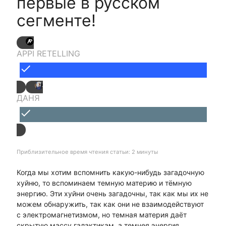
первые в русском
сегменте!
APPI RETELLING
done
ДАНЯ
done
Приблизительное время чтения статьи: 2 минуты
Когда мы хотим вспомнить какую-нибудь загадочную
хуйню, то вспоминаем темную материю и тёмную
энергию. Эти хуйни очень загадочны, так как мы их не
можем обнаружить, так как они не взаимодействуют
с электромагнетизмом, но темная материя даёт
скрытую массу галактикам, а темнея энергия