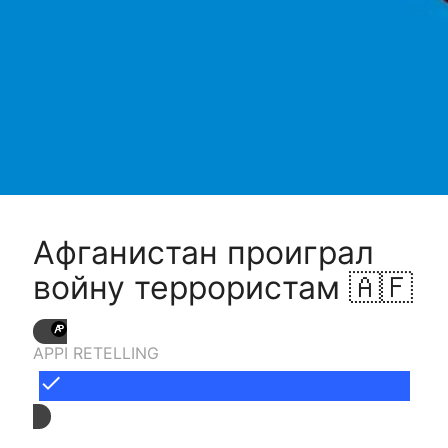
Афганистан проиграл
войну террористам 🇦🇫
APPI RETELLING
done