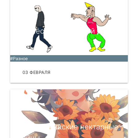
Причёска для чёрной дыры
💇
#Разное
03 ФЕВРАЛЯ
ЧИТАТЬ
Калифорнийские нектарные
войны