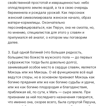
свойственной простотой и извращенностью: небо
оплодтворяло землю водой, а та в свою очередь
беременела и рождала урожай. Как персонаж
женский символизировала женское начало, образ
матери-кормилицы. Окончательно
персонифицироваться, как Перун, она не смогла, но,
по мнению, специалистов для этого у славян и
прилумался её аналог, о котором мы поговорим
далее.
3. Ещё одной богиней (что большая редкость,
большинство божеств мужского пола — до первых
суфражисток тогда было довольно долго),
занимавшей особое место в сердце славян, является
Мокошь или же Макошь. О её функционале всё ещё
ведутся споры, но в основном признают Мокошь как
богиню прядения или же как богиню судьбы и удачи,
или же как богиню плодородия и благоденствия,
приближая её, по сути, к Мать — сыре земле. При
признании за ней последнего назначения говорится,
что именно она, скорее всего, была супругой Перуна,