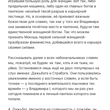
игравшей большую роль для женщин. Вот так, либо
прядильная машинка, либо один из главных богов в
пантеоне: нехилый такой разрыв в карьерной
лестнице. Но, в основном, её признают важным
божеством для славян, так как у того же Владимира
она занимала почётное место в пантеоне, будучи там
единственной женщиной-богом. Так что можем
признать Мокошь первой сильной женщиной-
праобразом феминистки, добившейся всего в карьере
своими силами.
Рассказывать далее о всех небоначальниках славян
мы, пожалуй, не будем: их там, хоть и не тьма, но
уйма. Остановимся лишь ещё на двух популярных на
слух именах: Дажьбоге и Стрибоге. Они пользовались
уважением именно у восточных славян, а если быть
точнее — у последнего влиятельного язычника тех
времён — у Владимира I, которого мы ни раз уже
сегодня поминали и в личный пантеон которого они
попали.
4. Дажьбог. Несмотря на созвучность с дождём, он