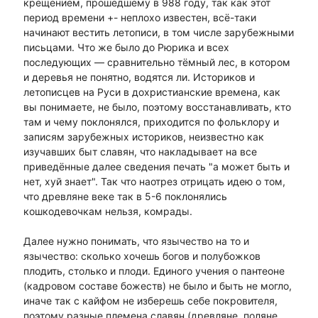
крещением, прошедшему в 988 году, так как этот
период времени +- неплохо известен, всё-таки
начинают вестить летописи, в том числе зарубежными
письцами. Что же было до Рюрика и всех
последующих — сравнительно тёмный лес, в котором
и деревья не понятно, водятся ли. Историков и
летописцев на Руси в дохристианские времена, как
вы понимаете, не было, поэтому восстанавливать, кто
там и чему поклонялся, приходится по фольклору и
записям зарубежных историков, неизвестно как
изучавших быт славян, что накладывает на все
приведённые далее сведения печать "а может быть и
нет, хуй знает". Так что наотрез отрицать идею о том,
что древляне веке так в 5-6 поклонялись
кошкодевочкам нельзя, комрады.
Далее нужно понимать, что язычество на то и
язычество: сколько хочешь богов и полубожков
плодить, столько и плоди. Единого учения о пантеоне
(кадровом составе божеств) не было и быть не могло,
иначе так с кайфом не изберешь себе покровителя,
поэтому разные племена славян (древляне, поляне,