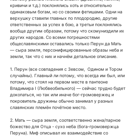
кривичи и т.д.) поклонялись хоть и относительно
одинаковым богам, но со своими фетишами. Одни на
верхушку ставили главных по плодородию, другие
ответственных за успех в бою, а третьи поклонялись
вообще другим образам, потому что скомуниздили их
других народов. Со всеми погрешностями
общеславянскими оставались только Перун да Мать
— сыра земля, персонифицированные образы неба и
земли, так что с них и начнём детальное описание.
1. Перун (все совпадения с Зевсом, Одином и Тором
случайны). Главный ли потому, что всегда им был, или
потому, что стоял на первом месте в пантеоне
Владимира I (Любвеобильного) — сейчас трудно будет
докопаться, но так или иначе бог-громовержец и
покровитель дружины обычно занимал у разных
славянских племён почётное место.
2. Мать — сыра земля, соответственно жена/парное
божество для Отца - сухо неба (бога-громовержца
Перуна). Миф описывал их взаимодействие со