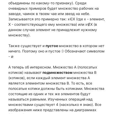
объединены по какому-то признаку). Среди
очевидных примеров будет множество рабочих на
заводе, чаинок в твоем чае или звезд на небе.
Записывается это примерно так: x∈X (где x - элемент,
X - соответствующего ему множества) или х∉Х (в
данном случае элемент не принадлежит нужному
множеству).
Также существует и
пустое
множество в котором нет
ничего. Поэтому оно и пустое :) Обозначают символом
- ∅
А теперь об интересном. Множество А (полосатых
котиков) называют
подмножеством
множества В
(котиков), если каждый элемент множества А
является элементом множества В. То есть, все
полосатые котики должны быть котиками. Множества
состоящие из одних и тех же элементов будут
называться равными. Изученных операций над
множествами существует 4 (насколько я знаю). Все
изображения ниже представлены на диаграммах