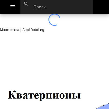
search
menu
Множества | Appi Retelling