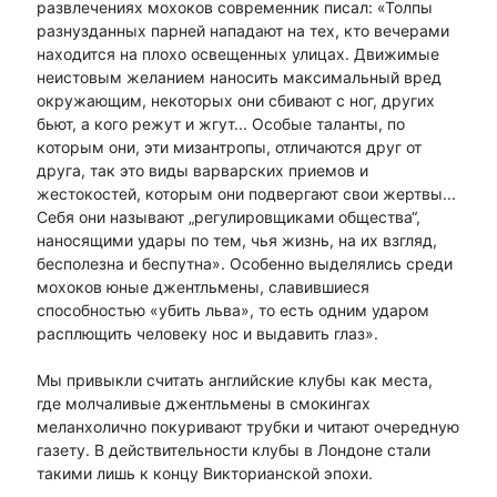
развлечениях мохоков современник писал: «Толпы
разнузданных парней нападают на тех, кто вечерами
находится на плохо освещенных улицах. Движимые
неистовым желанием наносить максимальный вред
окружающим, некоторых они сбивают с ног, других
бьют, а кого режут и жгут... Особые таланты, по
которым они, эти мизантропы, отличаются друг от
друга, так это виды варварских приемов и
жестокостей, которым они подвергают свои жертвы...
Себя они называют „регулировщиками общества“,
наносящими удары по тем, чья жизнь, на их взгляд,
бесполезна и беспутна». Особенно выделялись среди
мохоков юные джентльмены, славившиеся
способностью «убить льва», то есть одним ударом
расплющить человеку нос и выдавить глаз».
Мы привыкли считать английские клубы как места,
где молчаливые джентльмены в смокингах
меланхолично покуривают трубки и читают очередную
газету. В действительности клубы в Лондоне стали
такими лишь к концу Викторианской эпохи.