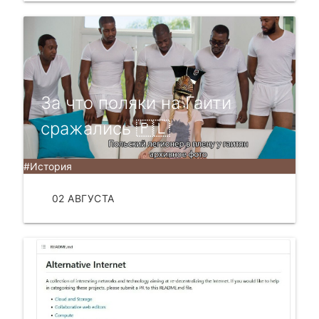
За что поляки на Гаити
сражались 🇵🇱
#История
02 АВГУСТА
ЧИТАТЬ