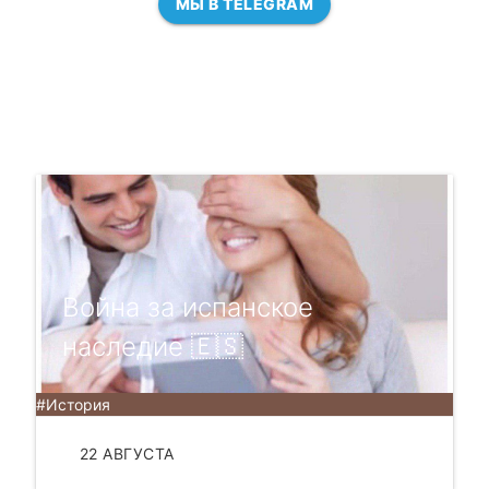
МЫ В TELEGRAM
Война за испанское
наследие 🇪🇸
#История
22 АВГУСТА
ЧИТАТЬ