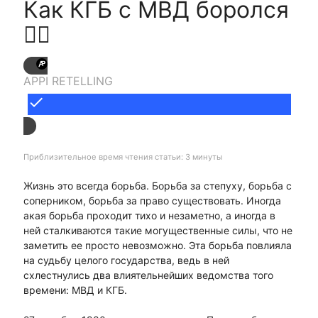
Как КГБ с МВД боролся
👮‍♂
APPI RETELLING
done
Приблизительное время чтения статьи: 3 минуты
Жизнь это всегда борьба. Борьба за степуху, борьба с
соперником, борьба за право существовать. Иногда
акая борьба проходит тихо и незаметно, а иногда в
ней сталкиваются такие могущественные силы, что не
заметить ее просто невозможно. Эта борьба повлияла
на судьбу целого государства, ведь в ней
схлестнулись два влиятельнейших ведомства того
времени: МВД и КГБ.