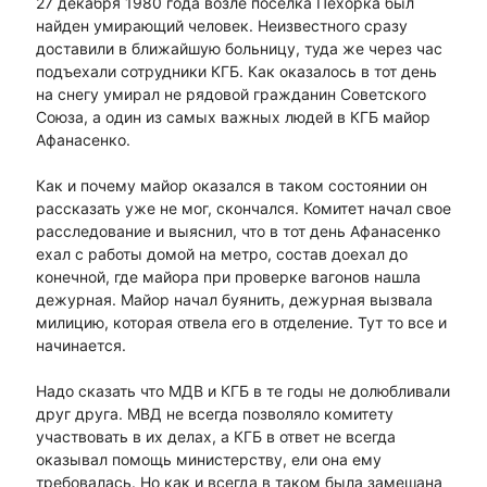
27 декабря 1980 года возле поселка Пехорка был
найден умирающий человек. Неизвестного сразу
доставили в ближайшую больницу, туда же через час
подъехали сотрудники КГБ. Как оказалось в тот день
на снегу умирал не рядовой гражданин Советского
Союза, а один из самых важных людей в КГБ майор
Афанасенко.
Как и почему майор оказался в таком состоянии он
рассказать уже не мог, скончался. Комитет начал свое
расследование и выяснил, что в тот день Афанасенко
ехал с работы домой на метро, состав доехал до
конечной, где майора при проверке вагонов нашла
дежурная. Майор начал буянить, дежурная вызвала
милицию, которая отвела его в отделение. Тут то все и
начинается.
Надо сказать что МДВ и КГБ в те годы не долюбливали
друг друга. МВД не всегда позволяло комитету
участвовать в их делах, а КГБ в ответ не всегда
оказывал помощь министерству, ели она ему
требовалась. Но как и всегда в таком была замешана