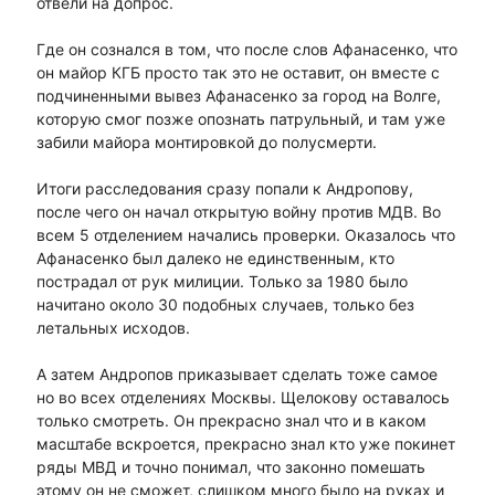
отвели на допрос.
Где он сознался в том, что после слов Афанасенко, что
он майор КГБ просто так это не оставит, он вместе с
подчиненными вывез Афанасенко за город на Волге,
которую смог позже опознать патрульный, и там уже
забили майора монтировкой до полусмерти.
Итоги расследования сразу попали к Андропову,
после чего он начал открытую войну против МДВ. Во
всем 5 отделением начались проверки. Оказалось что
Афанасенко был далеко не единственным, кто
пострадал от рук милиции. Только за 1980 было
начитано около 30 подобных случаев, только без
летальных исходов.
А затем Андропов приказывает сделать тоже самое
но во всех отделениях Москвы. Щелокову оставалось
только смотреть. Он прекрасно знал что и в каком
масштабе вскроется, прекрасно знал кто уже покинет
ряды МВД и точно понимал, что законно помешать
этому он не сможет, слишком много было на руках и