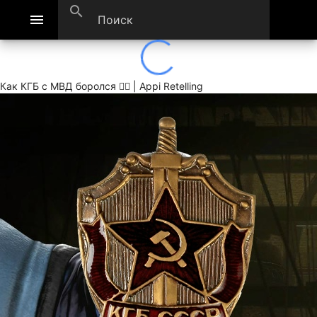
search
menu
Как КГБ с МВД боролся 👮‍♂ | Appi Retelling