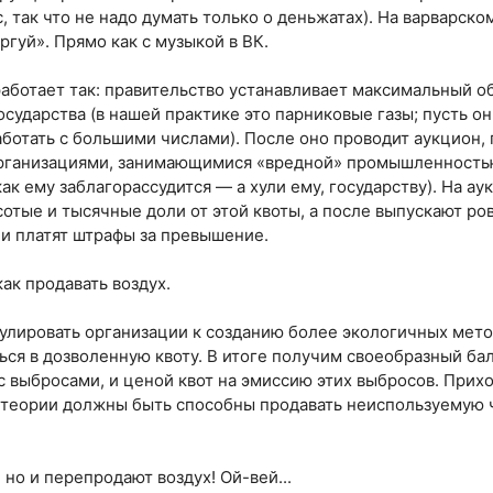
, так что не надо думать только о деньжатах). На варварск
оргуй». Прямо как с музыкой в ВК.
работает так: правительство устанавливает максимальный 
сударства (в нашей практике это парниковые газы; пусть он
аботать с большими числами). После оно проводит аукцион,
организациями, занимающимися «вредной» промышленностью
как ему заблагорассудится — а хули ему, государству). На а
отые и тысячные доли от этой квоты, а после выпускают ро
ли платят штрафы за превышение.
ак продавать воздух.
улировать организации к созданию более экологичных мето
ься в дозволенную квоту. В итоге получим своеобразный ба
с выбросами, и ценой квот на эмиссию этих выбросов. Прихо
 теории должны быть способны продавать неиспользуемую 
но и перепродают воздух! Ой-вей...