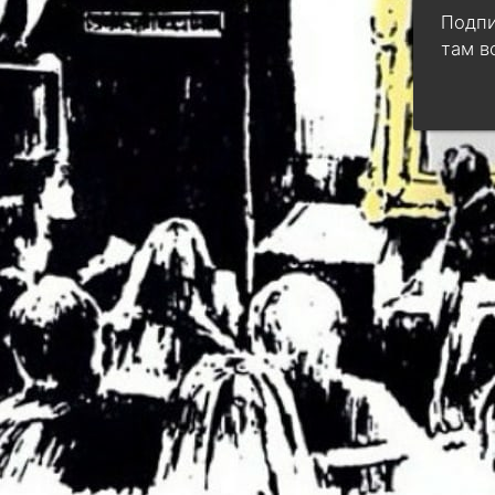
Подпи
там в