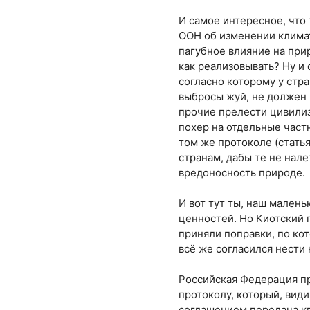
И самое интересное, что 
ООН об изменении климат
пагубное влияние на прир
как реализовывать? Ну и
согласно которому у стра
выбросы жуй, не должен 
прочие прелести цивилизо
похер на отдельные част
том же протоколе (статья
странам, дабы те не нале
вредоносность природе.
И вот тут ты, наш мален
ценностей. Но Киотский п
приняли поправки, по кот
всё же согласился нести 
Российская Федерация п
протоколу, который, вид
соглашением передача кво