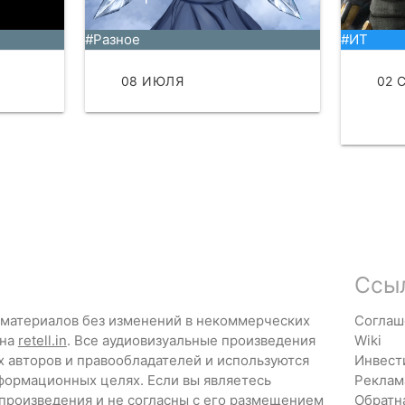
#Разное
#ИТ
ТЬ
08 ИЮЛЯ
ЧИТАТЬ
02 
ЧИТ
Ссы
 материалов без изменений в некоммерческих
Соглаш
 на
retell.in
. Все аудиовизуальные произведения
Wiki
х авторов и правообладателей и используются
Инвест
формационных целях. Если вы являетесь
Реклам
 произведения и не согласны с его размещением
Обратн