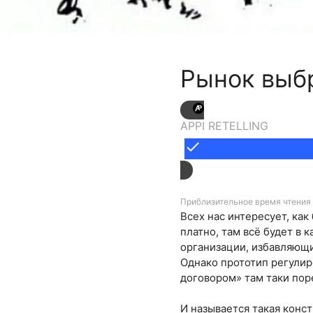
Рынок выб
APPI RETELLING
done
Приблизительное время чтения 
Всех нас интересует, как
платно, там всё будет в 
организации, избавляющи
Однако прототип регулир
договором» там таки пор
И называется такая конс