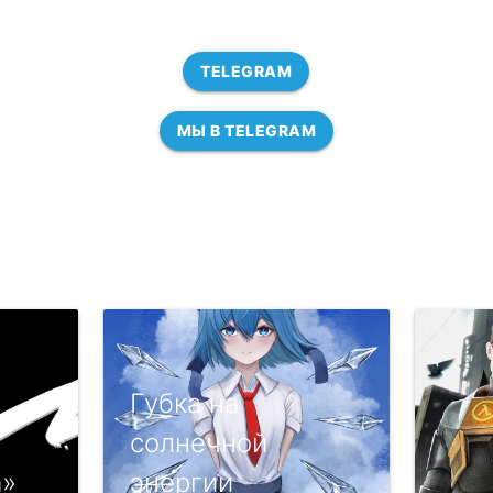
TELEGRAM
МЫ В TELEGRAM
Губка на
солнечной
а»
энергии