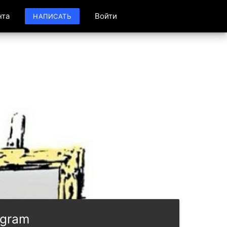
нта
Войти
НАПИСАТЬ
egram