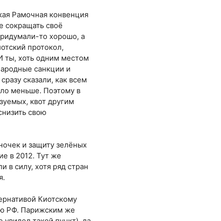
акая Рамочная конвенция
е сокращать своё
 Придумали-то хорошо, а
иотский протокол,
 И ты, хоть одним местом
народные санкции и
сразу сказали, как всем
ыло меньше. Поэтому в
ьзуемых, квот другим
 снизить свою
ыночек и защиту зелёных
ие в 2012. Тут же
и в силу, хотя ряд стран
я.
ернативой Киотскому
ию РФ. Парижским же
 увидел такой пункт), да