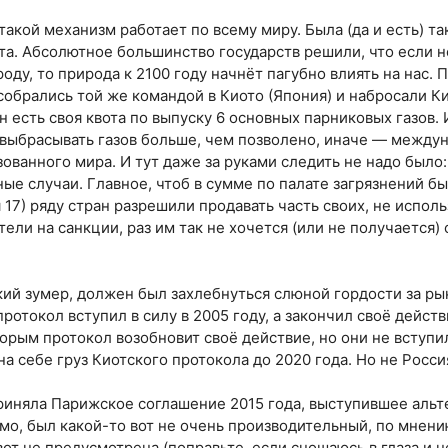
такой механизм работает по всему миру. Была (да и есть) т
а. Абсолютное большинство государств решили, что если н
оду, то природа к 2100 году начнёт пагубно влиять на нас.
 собрались той же командой в Киото (Япония) и набросали К
н есть своя квота по выпуску 6 основных парниковых газов.
выбрасывать газов больше, чем позволено, иначе — между
ванного мира. И тут даже за руками следить не надо было: 
ные случаи. Главное, чтоб в сумме по палате загрязнений б
 17) ряду стран разрешили продавать часть своих, не испол
тели на санкции, раз им так не хочется (или не получается)
ький зумер, должен был захлебнуться слюной гордости за р
ротокол вступил в силу в 2005 году, а закончил своё действ
орым протокол возобновит своё действие, но они не вступил
на себе груз Киотского протокола до 2020 года. Но не Росси
риняла Парижское соглашение 2015 года, выступившее альт
имо, был какой-то вот не очень производительный, по мнен
т не предусмотрена (поправьте, если сношаюсь в глаза и не