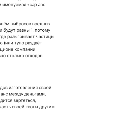
ом именуемая «cap and
объём выбросов вредных
и будут равны 1, потому
 где разыгрывает частицы
 (или тупо раздаёт
укционе компании
вно столько отходов,
дов изготовления своей
ланс между деньгами,
дится вертеться,
часть своей квоты другим