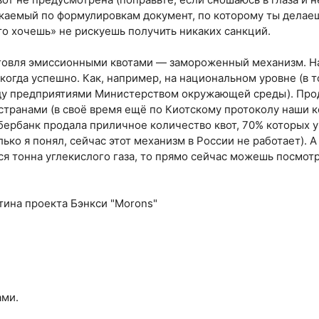
екаемый по формулировкам документ, по которому ты делаеш
что хочешь» не рискуешь получить никаких санкций.
орговля эмиссионными квотами — замороженный механизм. На
икогда успешно. Как, например, на национальном уровне (в 
ду предприятиями Министерством окружающей среды). Про
странами (в своё время ещё по Киотскому протоколу наши 
бербанк продала приличное количество квот, 70% которых
лько я понял, сейчас этот механизм в России не работает). А
ся тонна углекислого газа, то прямо сейчас можешь посмотр
тина проекта Бэнкси "Morons"
ами.