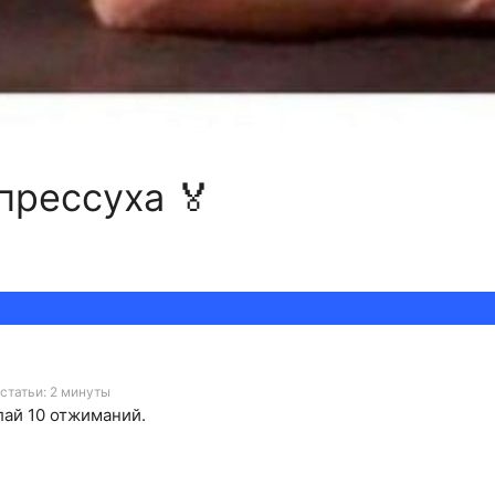
прессуха 🏅
статьи: 2 минуты
лай 10 отжиманий.
.