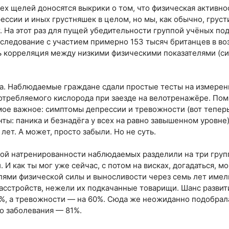
сех щелей доносятся выкрики о том, что физическая активно
ссии и иных грустняшек в целом, но мы, как обычно, грусти
. На этот раз для пущей убедительности группой учёных п
следование с участием примерно 153 тысяч британцев в возр
 корреляция между низкими физическими показателями (си
а. Наблюдаемые граждане сдали простые тесты на измерени
требляемого кислорода при заезде на велотренажёре. Пом
ое важное: симптомы депрессии и тревожности (вот теперь
нты: паника и безнадёга у всех на равно завышенном уровне
 лет. А может, просто забыли. Но не суть.
ой натренированности наблюдаемых разделили на три груп
 И как ты мог уже сейчас, с потом на висках, догадаться, м
лями физической силы и выносливости через семь лет име
асстройств, нежели их подкачанные товарищи. Шанс развит
%, а тревожности — на 60%. Сюда же неожиданно подобрала
о заболевания — 81%.