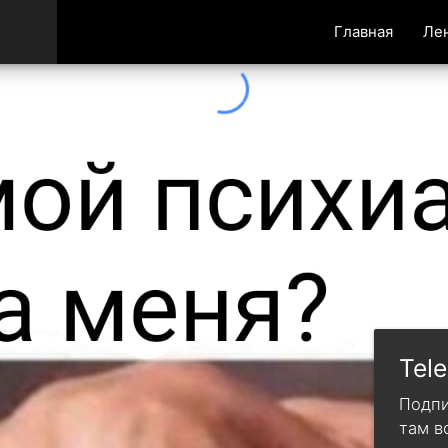
Главная
Ле
Tel
Подпи
там в