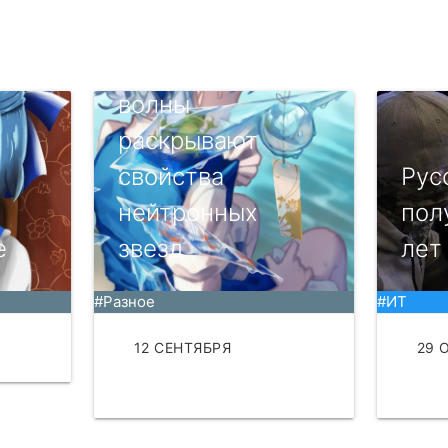
Гравитационные
волны
раскрывают
свойства
Рус
нейтронных
пол
е
звезд
лет
#Разное
#ИТ
АТЬ
12 СЕНТЯБРЯ
29 
ЧИТАТЬ
ЧИТ