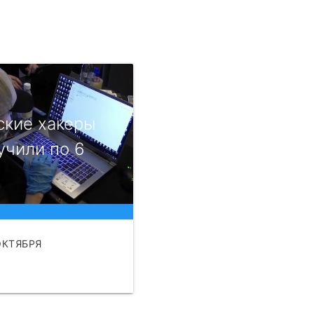
ские хакеры
учили по 6
ОКТЯБРЯ
АТЬ