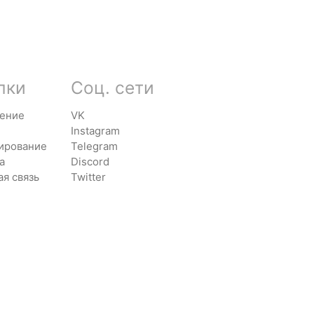
лки
Соц. сети
ение
VK
Instagram
ирование
Telegram
а
Discord
ая связь
Twitter