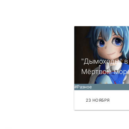
"Дымоходы" в
Мёртвом мор
#Разное
23 НОЯБРЯ
ЧИТ