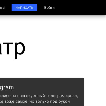
нта
Войти
НАПИСАТЬ
egram
шись на наш охуенный телеграм канал,
се тоже самое, но только под рукой