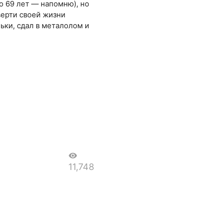
о 69 лет — напомню), но
верти своей жизни
льки, сдал в металолом и
visibility
11,748