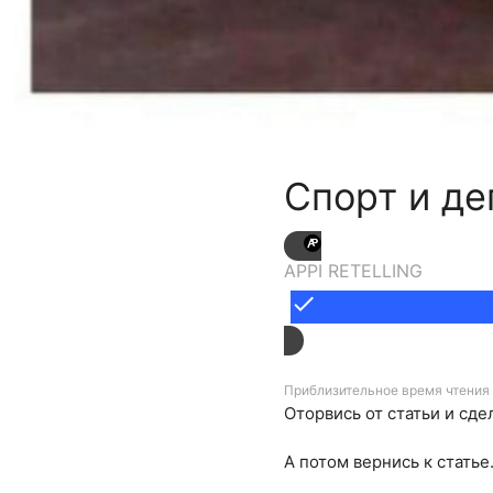
Спорт и де
APPI RETELLING
done
Приблизительное время чтения 
Оторвись от статьи и сде
А потом вернись к статье