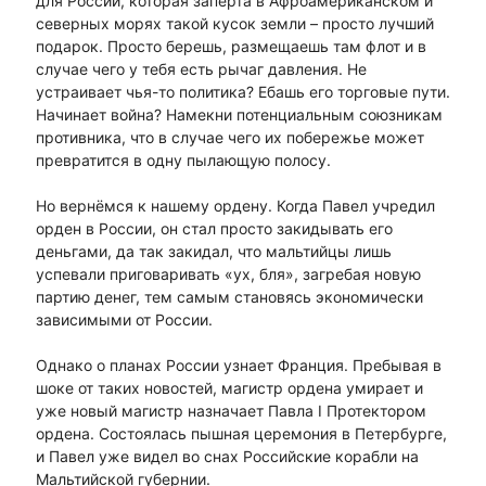
для России, которая заперта в Афроамериканском и
северных морях такой кусок земли – просто лучший
подарок. Просто берешь, размещаешь там флот и в
случае чего у тебя есть рычаг давления. Не
устраивает чья-то политика? Ебашь его торговые пути.
Начинает война? Намекни потенциальным союзникам
противника, что в случае чего их побережье может
превратится в одну пылающую полосу.
Но вернёмся к нашему ордену. Когда Павел учредил
орден в России, он стал просто закидывать его
деньгами, да так закидал, что мальтийцы лишь
успевали приговаривать «ух, бля», загребая новую
партию денег, тем самым становясь экономически
зависимыми от России.
Однако о планах России узнает Франция. Пребывая в
шоке от таких новостей, магистр ордена умирает и
уже новый магистр назначает Павла I Протектором
ордена. Состоялась пышная церемония в Петербурге,
и Павел уже видел во снах Российские корабли на
Мальтийской губернии.