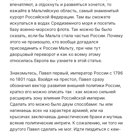
впечатляют, а отдохнуть и развеяться хочется, то
езжайте в Мальтийскую область, самый знаменитый
курорт Российской Федерации. Там вы сможете
искупаться в водах Средиземного моря и посетить
базу военно-морского флота. Так можно бы было
сказать, если бы Мальта стала частью России. Почему
этого не произошло, кто вообще догадался
присоединить к России Мальту, при чем тут
дворцовый переворот и как ко всему этому
относилась Европа вы узнаете в этой статье.
Знакомьтесь, Павел первый, император России с 1796
по 1801 года. Взойдя на престол, Павел сразу
обозначил вектор развития внешней политики России,
кратко его можно описать так : как можно сильней
расширить зону влияния Российской империи.
Сделать это можно было двум способами: ты или
нагинаешь всех на характере армией, или на
крысичах заключаешь династические браки и мутишь
всякие политические интриги. К сожалению, ни того ни
другого Павел сделать не мог. Идти пиздиться с кем-