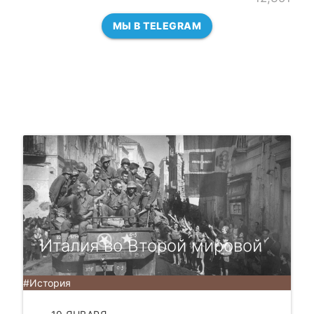
МЫ В TELEGRAM
Италия во Второй мировой
#История