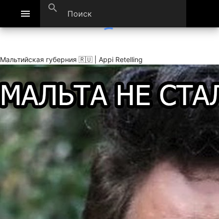
search
menu
Мальтийская губерния 🇷🇺 | Appi Retelling