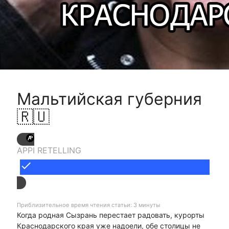
Мальтийская губерния
🇷🇺
APPI RETELLING
done
Приблизительное время чтения статьи: 3 минуты
Когда родная Сызрань перестает радовать, курорты
Краснодарского края уже надоели, обе столицы не