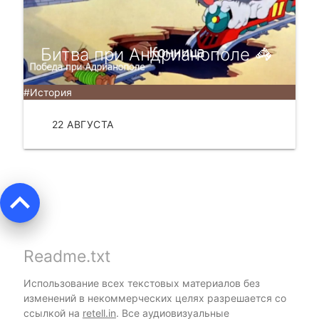
Битва при Андрианополе 🦓
#История
22 АВГУСТА
ЧИТАТЬ
keyboard_arrow_up
Readme.txt
Использование всех текстовых материалов без
изменений в некоммерческих целях разрешается со
ссылкой на
retell.in
. Все аудиовизуальные