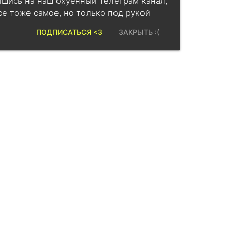
шись на наш охуенный телеграм канал,
се тоже самое, но только под рукой
ПОДПИСАТЬСЯ <3
ЗАКРЫТЬ :(