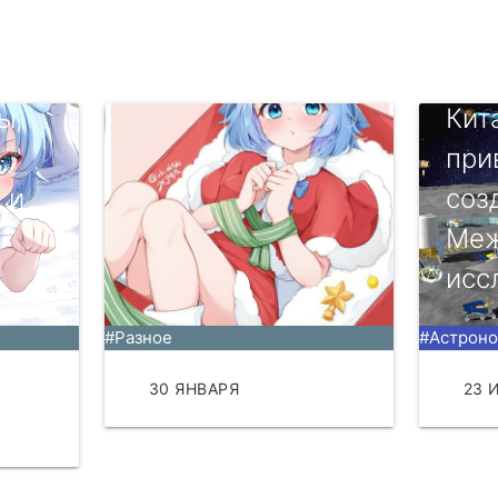
ы,
Кит
,
при
 и
соз
Меж
исс
#Разное
#Астрон
30 ЯНВАРЯ
ЧИТАТЬ
23 