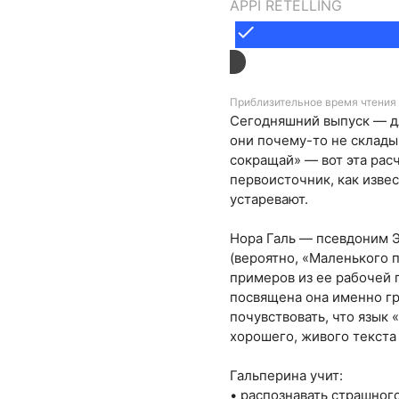
APPI RETELLING
done
Приблизительное время чтения 
Сегодняшний выпуск — для
они почему-то не склады
сокращай» — вот эта расч
первоисточник, как изве
устаревают.
Нора Галь — псевдоним Э
(вероятно, «Маленького 
примеров из ее рабочей 
посвящена она именно гр
почувствовать, что язык 
хорошего, живого текста
Гальперина учит:
• распознавать страшног