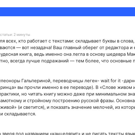
статьи: 2 минуты
 всех, кто работает с текстами: складывает буквы в слова,
ваются — вот незадача! Ваш главный оберег от редактора и
удесная книга, ведь именно она легла в основу шедевра Мак
стно, всегда лучше подражаний — тем более, что основные
леоноры Гальпериной, переводчицы леген- wait for it -дар
принца» вы прочли именно в ее переводе). В «Слове живом 
практики, но читать книгу можно даже при минимальном зна
амотному и стройному построению русской фразы. Основна
«живой» (и светится), и показать значение мелочей, из кот
 и складывается.
о зверя под названием «канцелярит» и не писать тексты яз