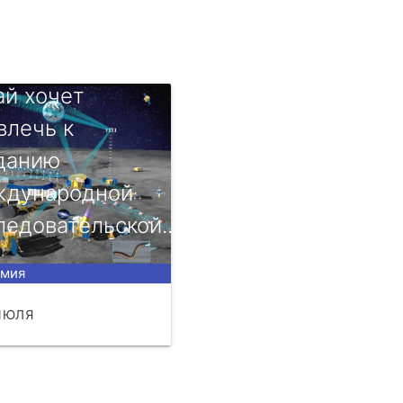
ай хочет
влечь к
данию
дународной
ледовательской...
омия
ИЮЛЯ
ЧИТАТЬ