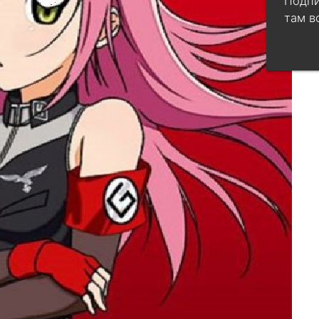
Подпи
там в