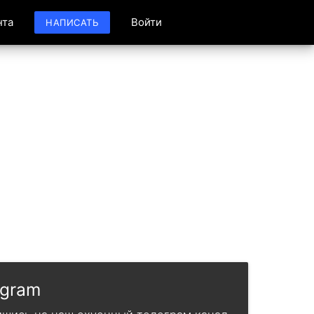
нта
Войти
НАПИСАТЬ
egram