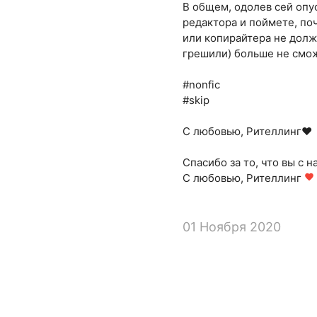
В общем, одолев сей опу
редактора и поймете, по
или копирайтера не долж
грешили) больше не смож
#nonfic
#skip
С любовью, Рителлинг❤
Спасибо за то, что вы с н
С любовью, Рителлинг
favorite
01 Ноября 2020