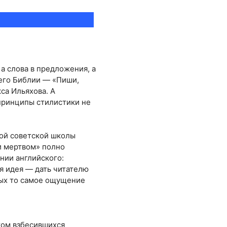
 а слова в предложения, а
 его Библии — «Пиши,
са Ильяхова. А
 принципы стилистики не
ной советской школы
и мертвом» полно
нии английского:
я идея — дать читателю
орых то самое ощущение
ыком взбесившихся