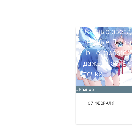
Тёмные звёзд
Чёрные Дыры
"blue monster"
даже красные
точки.
#Разное
07 ФЕВРАЛЯ
ЧИТАТЬ