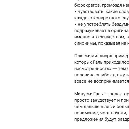
бюрократов, громоздя не
• чувствовать, какие сло
каждого конкретного слу
• не употреблять бездум
подразумевает в оригина
именно что занудством, 
синонимы, показывая на 
Плюсы: миллиард пример
которых Галь приходилос
насмотренность» — тем б
половина ошибок до жути
вовсе не воспринимается
Минусы: Галь — редактор
просто занудствует и при
чем дальше в лес и больш
понимание, черт возьми,
предложения будут раздр