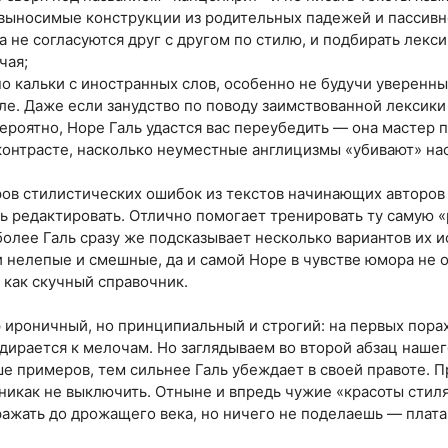
выносимые конструкции из родительных падежей и пассивно
ва не согласуются друг с другом по стилю, и подбирать лекс
чая;
но кальки с иностранных слов, особенно не будучи уверенны
ле. Даже если занудство по поводу заимствованной лексики 
вероятно, Норе Галь удастся вас переубедить — она мастер
контрасте, насколько неуместные англицизмы «убивают» на
ов стилистических ошибок из текстов начинающих авторов 
ь редактировать. Отлично помогает тренировать ту самую 
олее Галь сразу же подсказывает несколько вариантов их и
 нелепые и смешные, да и самой Норе в чувстве юмора не о
 как скучный справочник.
 ироничный, но принципиальный и строгий: на первых пора
дирается к мелочам. Но заглядываем во второй абзац нашег
е примеров, тем сильнее Галь убеждает в своей правоте. П
 никак не выключить. Отныне и впредь чужие «красоты стил
ажать до дрожащего века, но ничего не поделаешь — плата 