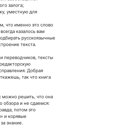
го залога;
ику, уместную для
м, что именно это слово
всегда казалось вам
 подбирать русскоязычные
строение текста.
и переводчиков, тексты
«редакторскую
справления. Добрая
ткажешь, так что книга
х можно решить, что она
о обзора и не сдаемся:
равда, потом это
я» и корявые
за знание.