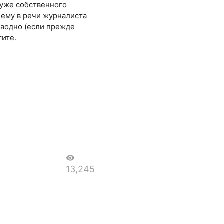
хуже собственного
чему в речи журналиста
заодно (если прежде
тите.
visibility
13,245