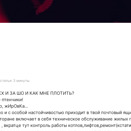
статьи: 3 минуты
КХ И ЗА ШО И КАК МНЕ ПЛОТИТЬ?
 птенчики!
о, жИрОвКа...
ло и с особой настойчивостью приходит в твой почтовый ящи
есторане включает в себя техническое обслуживание жилых 
 , вкратце тут контроль работы котлов,лифтов,ремонт(кстат