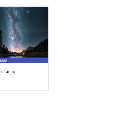
омия
ОКТЯБРЯ
АТЬ