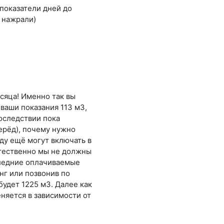
показатели дней до
ы нажрали)
сяца! Именно так вы
 ваши показания 113 м3,
последствии пока
перёд), почему нужно
оду ещё могут включать в
стественно мы не должны
оследние оплачиваемые
нг или позвонив по
удет 1225 м3. Далее как
еняется в зависимости от