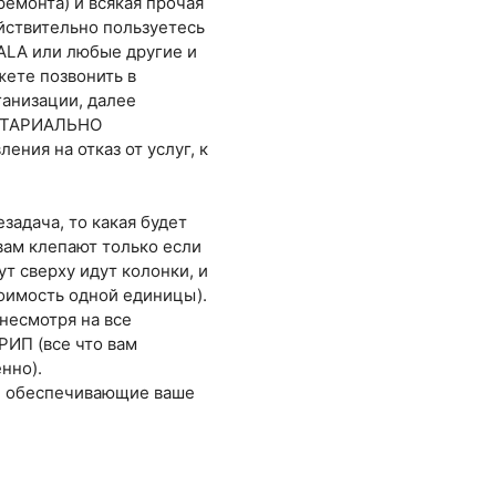
ремонта) и всякая прочая
йствительно пользуетесь
ZALA или любые другие и
жете позвонить в
ганизации, далее
ОТАРИАЛЬНО
ния на отказ от услуг, к
задача, то какая будет
 вам клепают только если
т сверху идут колонки, и
тоимость одной единицы).
несмотря на все
РИП (все что вам
нно).
и обеспечивающие ваше