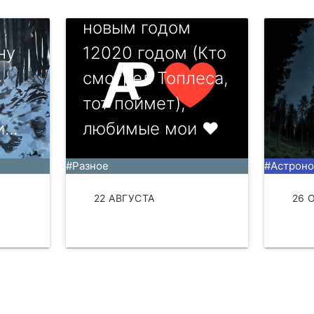
С наступающим
новым годом
ну
12020 годом (Кто
смотрел Топлеса,
тот поймет),
...
любимые мои ❤
#Разное
#Астрон
22 АВГУСТА
26 
ЧИТАТЬ
ЧИТ