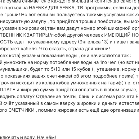
та сумма снимается с каждого жильца и копится до самого 
аткнуться на НАЕБКУ ДЛЯ УЕБКА, ТВ программы, если вы де
те гроши! Но вот если вы пользуетесь такими услугами как 
 несусветную залупу , то придётся трошки поебстись, вы мо
 указан в жировике),там вам дадут номер этой шикарной ор
ВЕННИК КВАРТИРЫ/любой другой человек ИМЕЮЩИЙ Н
 едет по указанному адресу (Энгельса 13) и пишет заявле
брезает кабеля. Что сказать, страна для жизни!
сех кста) указаны показания воды , они начисляются так :
 умножить на норму потребления воды на 1го чел (но вот не
унальщики, будет то 5/10 или 15 кубов ) , утешение, норму
о показаниях ваших счетчиков( об этом подробнее позже) ту
трочки исходит из колва кубов умноженных на тариф( т.е. с
ОПЛАТЕ и жирную сумму придётся оплатить в любом случае, 
зводить оплату? Отделение почты, банк, и система расчета Е
й счёт указанный в самом вверху жировки и деньги естестве
ого СЧЕТЧИКИ , помимо жировки есть ещё две организаци
лючать и воду. Начнём!