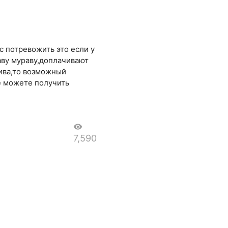
с потревожить это если у
аву мураву,доплачивают
ива,то возможный
че можете получить
visibility
7,590