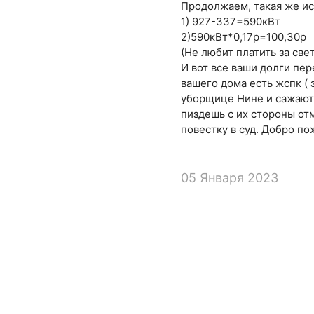
Продолжаем, такая же ис
1) 927-337=590кВт
2)590кВт*0,17р=100,30р
(Не любит платить за све
И вот все ваши долги пе
вашего дома есть жспк (
уборщице Нине и сажают
пиздешь с их стороны от
повестку в суд. Добро по
05 Января 2023