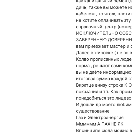
как капитальный ремонт,э
дичь; также вы можете н
кабелем , то чтож, плоти
не хотите оплачивать эту
справочный центр (номер
ИСКЛЮЧИТЕЛЬНО СОБСТ
ЗАВЕРЕННУЮ ДОВЕРЕННОСТЬ
вам приезжает мастер и о
Далее в жировке ( не во в
Колво прописанных людей
норма , решают сами комм
вы не даёте информацию 
итоговая сумма каждой с
Вкратце внизу строка К 
показания и тп. Как прои
понадобиться это лицево
И дошли до моего любим
существование
Газ и Электроэнергия
Мммммм А ПАХНЕ ЯК
Впринципе сюда можно вк