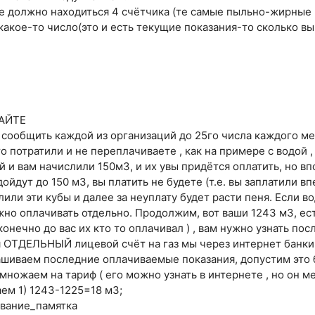
е должно находиться 4 счётчика (те самые пыльно-жирные 
 какое-то число(это и есть текущие показания-то сколько в
АЙТЕ
ообщить каждой из организаций до 25го числа каждого ме
о потратили и не переплачиваете , как на примере с водой ,
й и вам начислили 150м3, и их увы придётся оплатить, но в
ойдут до 150 м3, вы платить не будете (т.е. вы заплатили в
или эти кубы и далее за неуплату будет расти пеня. Если в
нужно оплачивать отдельно. Продолжим, вот ваши 1243 м3, е
 конечно до вас их кто то оплачивал ) , вам нужно узнать п
ая ОТДЕЛЬНЫЙ лицевой счёт на газ мы через интернет банки
шиваем последние оплачиваемые показания, допустим это б
 умножаем на тариф ( его можно узнать в интернете , но он м
аем 1) 1243-1225=18 м3;
ивание_памятка