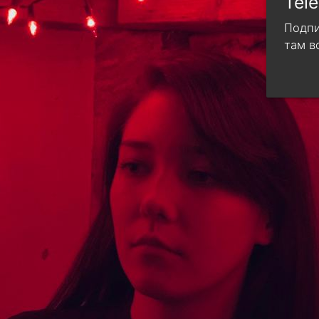
Tel
Подпи
там в