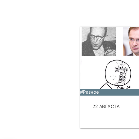
Кодекс комик
👾
#Разное
22 АВГУСТА
ЧИТАТЬ