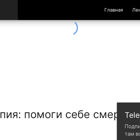
Главная
Ле
пия: помоги себе смерть
Tel
Подпи
там в