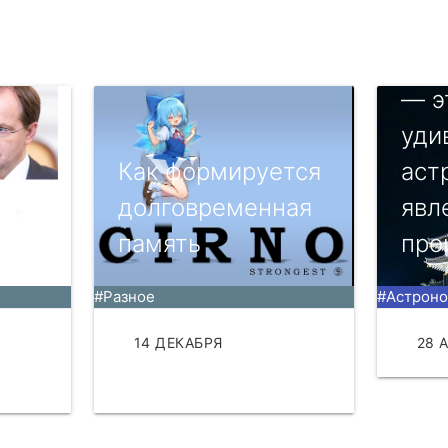
Лун
— э
уди
Как формируется
aст
сов
долговременная
явл
память
прoи
#Разное
#Астрон
14 ДЕКАБРЯ
28 
ЧИТАТЬ