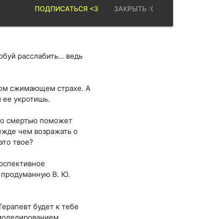
ПОДПИСАТЬСЯ <3
ЗАКРЫТЬ :(
буй расслабить... ведь
ном сжимающем страхе. А
 ее укротишь.
т со смертью поможет
режде чем возражать о
это твое?
ерспективное
 продуманную В. Ю.
Терапевт будет к тебе
т моделированием