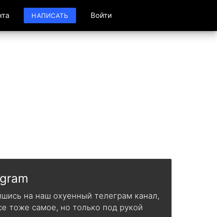
нта
Войти
НАПИСАТЬ
ю
egram
шись на наш охуенный телеграм канал,
се тоже самое, но только под рукой