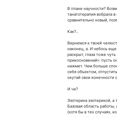
В плане научности? Возм
танатотерапия вобрала в
сравнительно новый, поэ
Как?..
Вернемся к твоей челюст
наконец, а. И небось ещ
раскрыт, глаза тоже чут
прикосновений»: пусть он
нажмет. Чем больше спо
себя объектом, отпустить
окутай свои конечности 
И че?
Эзотерика эзотерикой, а 
Базовая область работы,
(хотя бы в тех случаях, 