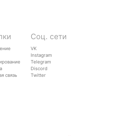
лки
Соц. сети
ение
VK
Instagram
ирование
Telegram
а
Discord
ая связь
Twitter