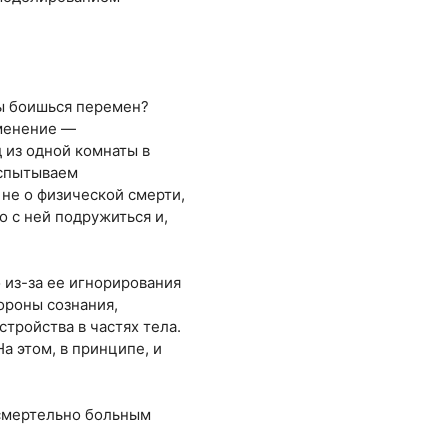
ты боишься перемен?
зменение —
 из одной комнаты в
испытываем
 не о физической смерти,
о с ней подружиться и,
о из-за ее игнорирования
ороны сознания,
тройства в частях тела.
а этом, в принципе, и
смертельно больным
.