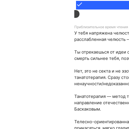
done
Приблизительное время чтения 
У тебя напряжена челюсть
расслабленная челюсть —
Ты отрекаешься от идеи 
смерть сильнее тебя, поэ
Нет, это не секта и не э
танатотерапия. Сразу сто
ненаучности/недоказанно
Танатотерапия — метод 
направление отечественн
Баскаковым.
Телесно-ориентированная
прикасаться, мягко глади