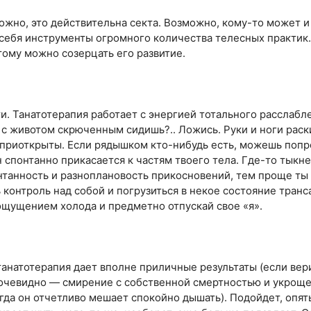
ожно, это действительна секта. Возможно, кому-то может и
 себя инструменты огромного количества телесных практик.
тому можно созерцать его развитие.
и. Танатотерапия работает с энергией тотального расслабл
е с животом скрюченным сидишь?.. Ложись. Руки и ноги раск
ь приоткрыты. Если рядышком кто-нибудь есть, можешь попро
 спонтанно прикасается к частям твоего тела. Где-то тыкнет
нтанность и разноплановость прикосновений, тем проще ты
 контроль над собой и погрузиться в некое состояние транса
ощущением холода и предметно отпускай свое «я».
танатотерапия дает вполне приличные результаты (если вери
 очевидно — смирение с собственной смертностью и укроще
когда он отчетливо мешает спокойно дышать). Подойдет, опять