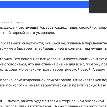
статьи: 3 минуты
. Да-да, чувствуешь? Аж зубы сжал... Тише, спокойно, попро
 твой первый шаг к умиранию.
собственной смертности, боишься ее, живешь в перманент
тому чем быстрее ты войдешь с ней в контакт, тем лучше ты
зотерика. Это банальная психология. И восстановить контак
ит оговориться, что действенна она не для всех, поэтому п
сти, советую ознакомиться с теоретической базой. А вдруг 
телесно-ориентированной психотерапии. Отмечается как п
ой психологии, имеет теоретическую и практическую базу,
 — значит, работа будет с твоей материальной оболочкой. 
ть, расслаблять, крутить тебя... А само лечение происходи