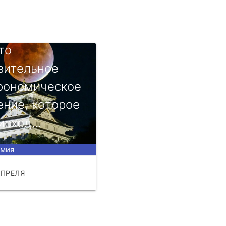
нoe зaтмeниe
тo
витeльнoe
рoнoмичeскoe
eниe, кoтoрoe
сxoд...
омия
АПРЕЛЯ
ЧИТАТЬ