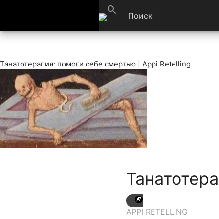
search
Танатотерапия: помоги себе смертью | Appi Retelling
Танатотера
APPI RETELLING