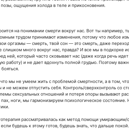
 позы, ощущения холода в теле и прикосновения.
роится на понимании смерти вокруг нас. Вот ты например, 
громным трудом принимают изменения, потому что любое и
вои оргазмы — смерть, твой сон — это смерть, даже переход
е слишком много вокруг нас, правда? И все мы в подкорке 
д ней, который часто сковывает нас (даже когда речь идет
ую работу) и не дает вдохнуть полной грудью. Поэтому важн
 бояться.
что мы не умеем жить с проблемой смертности, а в том, чт
и не можем отпустить себя. Контроль/сверхконтроль со ст
блемы сексуальных отношений и потеря опоры вызывают расс
, пах, ноги, мы гармонизируем психологическое состояние. Н
ики.
тотерапия рассматривалась как метод помощи умирающим/
если будешь к этому готов, будешь знать, что дальше покой