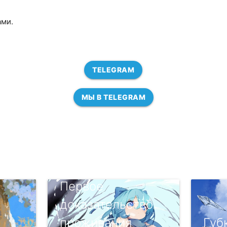
ами.
TELEGRAM
МЫ В TELEGRAM
Первое
доказательство
проживания
Губ