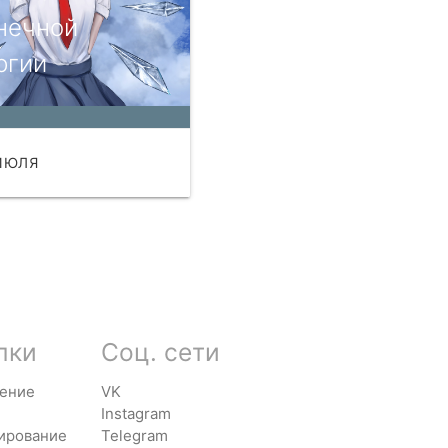
нечной
ргии
ИЮЛЯ
ЧИТАТЬ
лки
Соц. сети
ение
VK
Instagram
ирование
Telegram