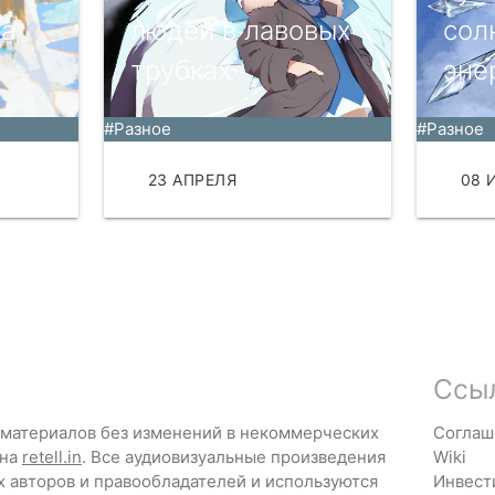
на
людей в лавовых
сол
трубках
эне
#Разное
#Разное
ТЬ
23 АПРЕЛЯ
ЧИТАТЬ
08 
Ссы
 материалов без изменений в некоммерческих
Соглаш
 на
retell.in
. Все аудиовизуальные произведения
Wiki
х авторов и правообладателей и используются
Инвест