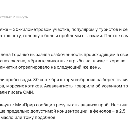
статьи: 2 минуты
яже – 30-километровом участке, популяром у туристов и сё
 тошноту, головную боль и проблемы с глазами. Плохое са
Елена Горанко выразила озабоченность происходящим в сво
 запах океана, мёртвые животные и рыбы на пляже – хороше
амчатки отреагировало на следующий же день.
яли пробы воды. 30 сентября шторм выбросил на берег тыся
в, морских котиков. Аквалангисты говорили об усеянном тр
али писать СМИ.
ккаунте МинПрир сообщил результаты анализа проб. Нефтяны
ьше предельно допустимой концентрации, а фенолов – в 2,5. 
 масло или тому подобное.