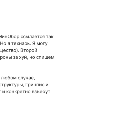
МинОбор ссылается так
 Но я технарь. Я могу
щество). Второй
ороны за хуй, но спишем
 любом случае,
структуры, Гринпис и
т и конкретно взъебут