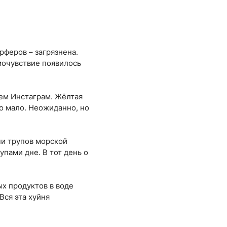
рферов – загрязнена.
мочувствие появилось
ем Инстаграм. Жёлтая
го мало. Неожиданно, но
чи трупов морской
упами дне. В тот день о
х продуктов в воде
Вся эта хуйня