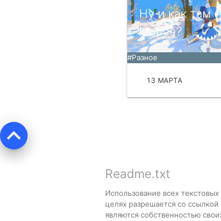
Ну и как там 
Марсе?
#Разное
13 МАРТА
ЧИТА
keyboard_arrow_up
Readme.txt
Использование всех текстовых
целях разрешается со ссылкой
являются собственностью свои