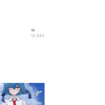
visibility
12,542
ка на