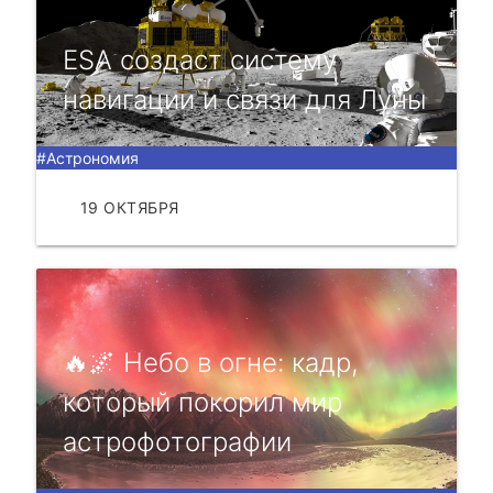
ESA создаст систему
навигации и связи для Луны
#Астрономия
19 ОКТЯБРЯ
ЧИТАТЬ
🔥🌌 Небo в oгне: кадp,
кoтopый пoкopил миp
астpoфoтoгpафии