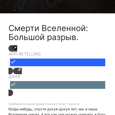
Смерти Вселенной:
Большой разрыв.
APPI RETELLING
done
ДАНЯ
done
Приблизительное время чтения статьи: 1 минута
Когда-нибудь, спустя дохуя-дохуя лет, мы и наша
Вселенная умрет. А вот как она может умереть я буду