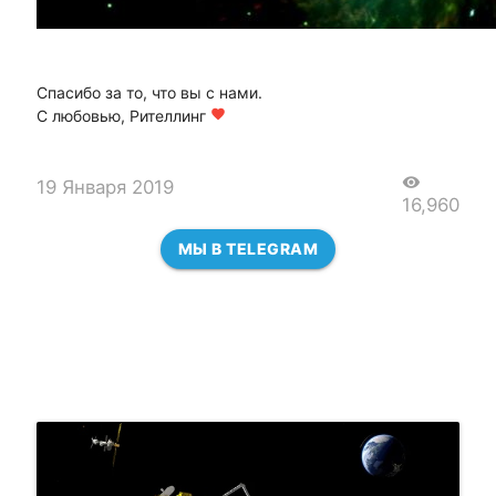
Спасибо за то, что вы с нами.
С любовью, Рителлинг
favorite
visibility
19 Января 2019
16,960
МЫ В TELEGRAM