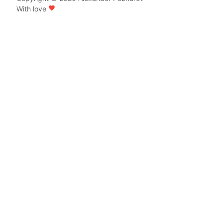
With love
favorite