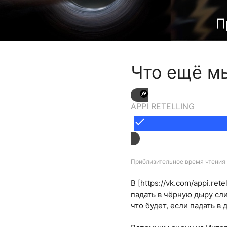
Что ещё мы
APPI RETELLING
done
Приблизительное время чтения 
В [https://vk.com/appi.r
падать в чёрную дыру сл
что будет, если падать в