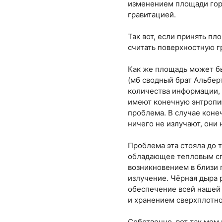
изменением площади гори
гравитацией.
Так вот, если принять п
считать поверхностную г
Как же площадь может бы
(мб сводный брат Альберт
количества информации, 
имеют конечную энтропию
проблема. В случае коне
ничего не излучают, они
Проблема эта стояла до т
обладающее тепловым спе
возникновением в близи 
излучение. Чёрная дыра 
обеспечение всей нашей 
и хранением сверхплотно
Собственно, вот так мем 