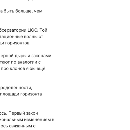
на быть больше, чем
бсерватории LIGO. Той
итационные волны от
ди горизонтов.
черной дыры и законами
тают по аналогии с
про клонов я бы ещё
пределённости,
 площади горизонта
ось. Первый закон
циональным изменением в
лось связанным с