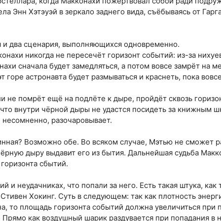
стеллара, когда Макконахи пожертвовал собой ради подру
ла Энн Хэтэуэй в зеркало заднего вида, съёбываясь от Гарг
я и два сценария, выполняющихся одновременно.
конахи никогда не пересечёт горизонт событий: из-за ниху
нахи сначала будет замедляться, а потом вовсе замрёт на м
 горе астронавта будет размываться и краснеть, пока вовсе
ли не помрёт ещё на подлёте к дыре, пройдёт сквозь гориз
е что внутри чёрной дыры не удастся посидеть за книжным ш
, несомненно, разочаровывает.
инная? Возможно обе. Во всяком случае, Мэтью не сможет ра
чёрную дыру выдавит его из бытия. Дальнейшая судьба Макк
 горизонта сбытий.
ий и неудачниках, что попали за него. Есть такая штука, ка
Стивен Хокинг. Суть в следующем: так как плотность энергии
а, то площадь горизонта событий должна увеличиться при 
. Прямо как воздушный шарик раздувается при попадания в 