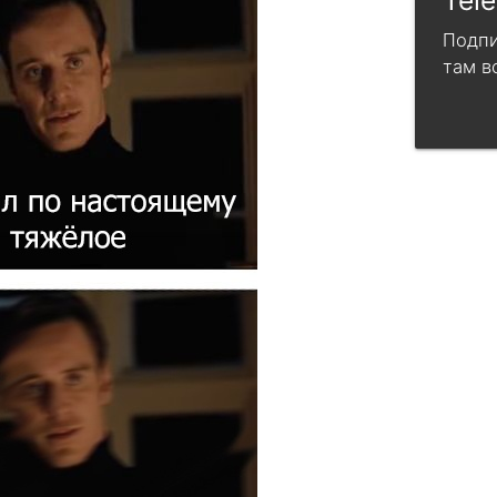
Tel
Подпи
там в