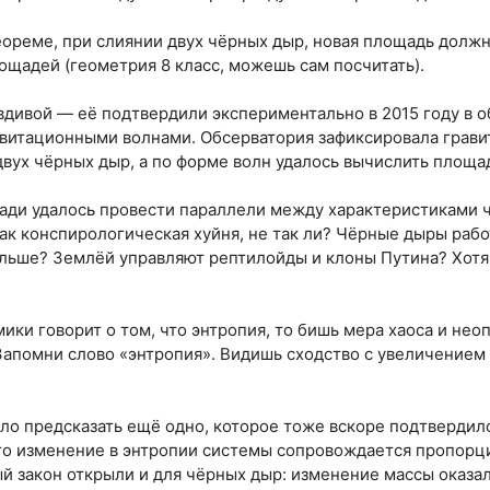
теореме, при слиянии двух чёрных дыр, новая площадь долж
ощадей (геометрия 8 класс, можешь сам посчитать).
вдивой — её подтвердили экспериментально в 2015 году в о
равитационными волнами. Обсерватория зафиксировала грав
двух чёрных дыр, а по форме волн удалось вычислить площа
ади удалось провести параллели между характеристиками 
ак конспирологическая хуйня, не так ли? Чёрные дыры рабо
льше? Землёй управляют рептилойды и клоны Путина? Хотя 
ики говорит о том, что энтропия, то бишь мера хаоса и нео
Запомни слово «энтропия». Видишь сходство с увеличением
ло предсказать ещё одно, которое тоже вскоре подтвердил
что изменение в энтропии системы сопровождается пропор
й закон открыли и для чёрных дыр: изменение массы оказа