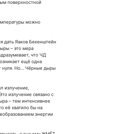
мым поверхностной
температуры можно
ся дать Яаков Бекенштейн
дыры – это мера
одразумевает, что ЧД
возникает ещё одна
т нуля. Но… Чёрные дыры
ыл излучение,
Это излучение связано с
ыра – тем интенсивнее
о её хватило бы на
реобразованием энергии
лярность, а она ему ЖМЁТ.