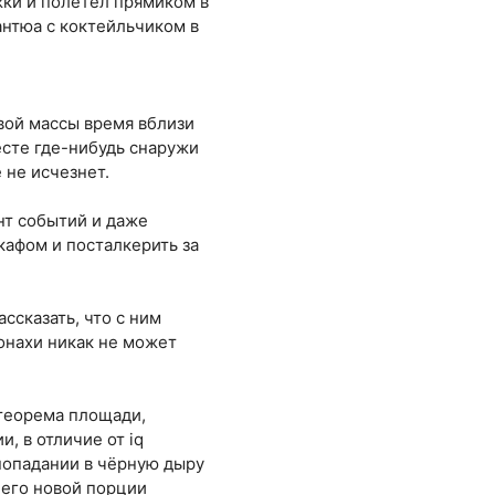
жки и полетел прямиком в
антюа с коктейльчиком в
евой массы время вблизи
есте где-нибудь снаружи
 не исчезнет.
онт событий и даже
кафом и посталкерить за
ссказать, что с ним
онахи никак не может
к теорема площади,
, в отличие от iq
попадании в чёрную дыру
него новой порции