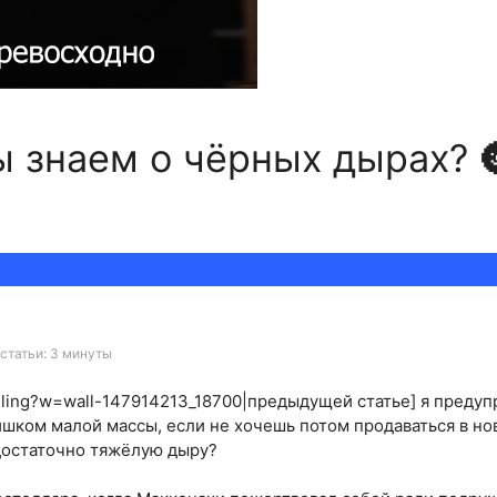
 знаем о чёрных дырах? 
статьи: 3 минуты
etelling?w=wall-147914213_18700|предыдущей статье] я предуп
ишком малой массы, если не хочешь потом продаваться в но
 достаточно тяжёлую дыру?