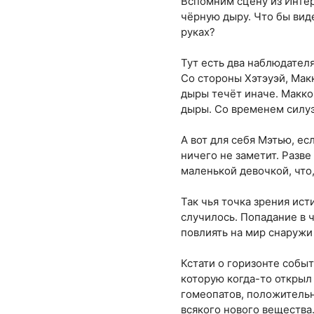
Вспомним сцену из Интер
чёрную дыру. Что бы виде
руках?
Тут есть два наблюдател
Со стороны Хэтэуэй, Мак
дыры течёт иначе. Макко
дыры. Со временем силуэт
А вот для себя Мэтью, ес
ничего не заметит. Разв
маленькой девочкой, что
Так чья точка зрения ист
случилось. Попадание в 
повлиять на мир снаружи
Кстати о горизонте событ
которую когда-то открыл 
гомеопатов, положительн
всякого нового вещества