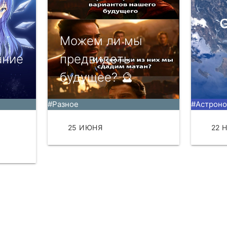
Можем ли мы
ание
предвидеть
будущее? 🔮
#Разное
#Астрон
25 ИЮНЯ
ЧИТАТЬ
22 