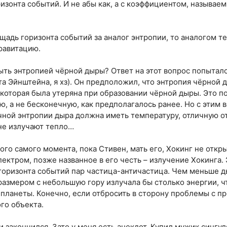
зонта событий. И не абы как, а с коэффициентом, называе
лощадь горизонта событий за аналог энтропии, то аналогом 
равитацию.
ть энтропией чёрной дыры? Ответ на этот вопрос попытал
а Эйнштейна, я хз). Он предположил, что энтропия чёрной 
которая была утеряна при образовании чёрной дыры. Это п
, а не бесконечную, как предполагалось ранее. Но с этим 
чной энтропии дыра должна иметь температуру, отличную о
 не излучают тепло…
ого самого момента, пока Стивен, мать его, Хокинг не откр
ктром, позже названное в его честь – излучение Хокинга. 
горизонта событий пар частица-античастица. Чем меньше д
размером с небольшую гору излучала бы столько энергии, чт
планеты. Конечно, если отбросить в сторону проблемы с п
го объекта.
и закончился. Зато у меня есть анекдот. Купил мужик сингу