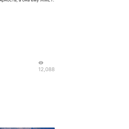
visibility
12,088