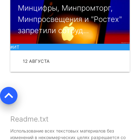
Минцифры, Минпромторг,
Минпросвещения и "Ростех"
запретили сотруд...
#ИТ
12 АВГУСТА
ЧИТАТЬ
keyboard_arrow_up
Readme.txt
Использование всех текстовых материалов без
изменений в некоммерческих целях разрешается со