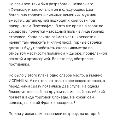
Но план все-таки был разработан. Назвали его
«Феликс», и заключался он в следующем. Два
батальона горячих и сильных немецких мужчин
вместе с артиллерией подходят к крепости под
прикрытием Люфтваффе. В это же время в горах по
соседству прячется «засадный полк» в лице горных
стрелков. Когда пехота займет часть крепости и
начнет там члексить (чилл+флекс), горные стрелки
должны будут пробежать около километра по
открытой местности прямиком к дырке, проделанной
пехотой и артиллерией. Все это под обстрелом
противника.
Но было у этого плана одно слабое место, а именно
ИСПАНЦЫ. У них только-только все пошло хорошо, а
перед ними сразу появились два стула. На одном
блицкриг точеный, на другом пламенный английский
привет в виде торговой блокады. На кокай сам
сядешь, на какой Франко посадишь?
По итогу испанцам назначили встречу, на которой