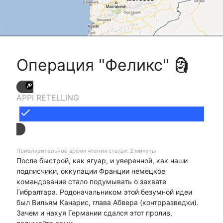
Операция "Феликс" 🗿
APPI RETELLING
done
Приблизительное время чтения статьи: 2 минуты
После быстрой, как ягуар, и уверенной, как наши
подписчики, оккупации Франции немецкое
командование стало подумывать о захвате
Гибралтара. Родоначальником этой безумной идеи
был Вильям Канарис, глава Абвера (контрразведки).
Зачем и нахуя Германии сдался этот пролив,