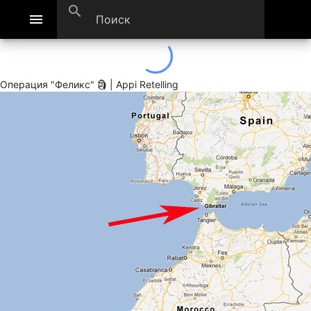
search
menu
Операция "Феликс" 🗿 | Appi Retelling