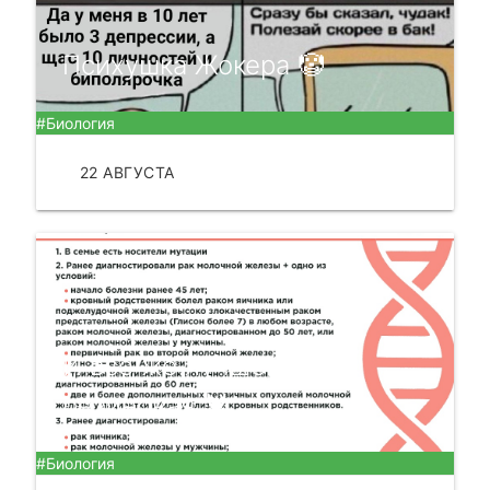
Психушка Жокера 🤡
#Биология
22 АВГУСТА
ЧИТАТЬ
И все же лучше, чем
резиновая 🦞
#Биология