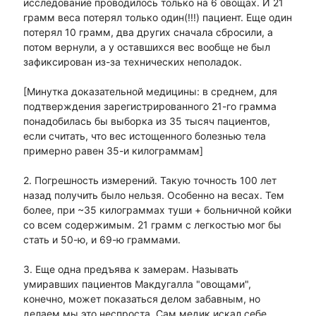
исследование проводилось только на 6 овощах. И 21
грамм веса потерял только один(!!!) пациент. Еще один
потерял 10 грамм, два других сначала сбросили, а
потом вернули, а у оставшихся вес вообще не был
зафиксирован из-за технических неполадок.
[Минутка доказательной медицины: в среднем, для
подтверждения зарегистрированного 21-го грамма
понадобилась бы выборка из 35 тысяч пациентов,
если считать, что вес истощенного болезнью тела
примерно равен 35-и килограммам]
2. Погрешность измерений. Такую точность 100 лет
назад получить было нельзя. Особенно на весах. Тем
более, при ~35 килограммах туши + больничной койки
со всем содержимым. 21 грамм с легкостью мог бы
стать и 50-ю, и 69-ю граммами.
3. Еще одна предъява к замерам. Называть
умиравших пациентов Макдугалла "овощами",
конечно, может показаться делом забавным, но
делаем мы это неспроста. Сам медик искал себе