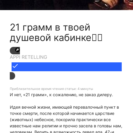
21 грамм в твоей
душевой кабинке🤦‍♂
APPI RETELLING
done
Приблизительное время чтения статьи: 4 минуты
И нет, «21 грамм», к сожалению, не заказ дилеру.
Идея вечной жизни, имеющей перевалочный пункт в
точке смерти, после которой начинается царствие
(животных) небесное, покорила практически все
известные нам религии и прочно засела в головы нам,
человекам. Верить в возможность левел апа, 47-и