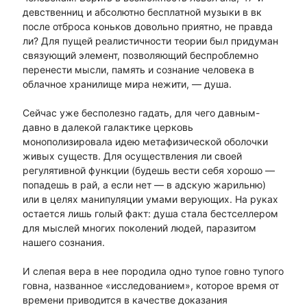
девственниц и абсолютно бесплатной музыки в вк
после отброса коньков довольно приятно, не правда
ли? Для пущей реалистичности теории был придуман
связующий элемент, позволяющий беспроблемно
перенести мысли, память и сознание человека в
облачное хранилище мира нежити, — душа.
Сейчас уже бесполезно гадать, для чего давным-
давно в далекой галактике церковь
монополизировала идею метафизической оболочки
живых существ. Для осуществления ли своей
регулятивной функции (будешь вести себя хорошо —
попадешь в рай, а если нет — в адскую жарильню)
или в целях манипуляции умами верующих. На руках
остается лишь голый факт: душа стала бестселлером
для мыслей многих поколений людей, паразитом
нашего сознания.
И слепая вера в нее породила одно тупое говно тупого
говна, названное «исследованием», которое время от
времени приводится в качестве доказания