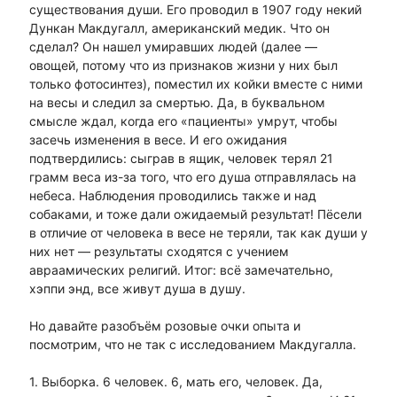
существования души. Его проводил в 1907 году некий
Дункан Макдугалл, американский медик. Что он
сделал? Он нашел умиравших людей (далее —
овощей, потому что из признаков жизни у них был
только фотосинтез), поместил их койки вместе с ними
на весы и следил за смертью. Да, в буквальном
смысле ждал, когда его «пациенты» умрут, чтобы
засечь изменения в весе. И его ожидания
подтвердились: сыграв в ящик, человек терял 21
грамм веса из-за того, что его душа отправлялась на
небеса. Наблюдения проводились также и над
собаками, и тоже дали ожидаемый результат! Пёсели
в отличие от человека в весе не теряли, так как души у
них нет — результаты сходятся с учением
авраамических религий. Итог: всё замечательно,
хэппи энд, все живут душа в душу.
Но давайте разобъём розовые очки опыта и
посмотрим, что не так с исследованием Макдугалла.
1. Выборка. 6 человек. 6, мать его, человек. Да,