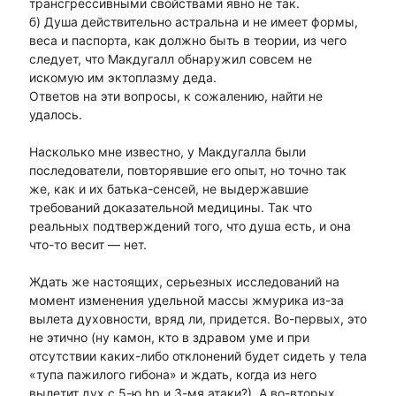
трансгрессивными свойствами явно не так.
б) Душа действительно астральна и не имеет формы,
веса и паспорта, как должно быть в теории, из чего
следует, что Макдугалл обнаружил совсем не
искомую им эктоплазму деда.
Ответов на эти вопросы, к сожалению, найти не
удалось.
Насколько мне известно, у Макдугалла были
последователи, повторявшие его опыт, но точно так
же, как и их батька-сенсей, не выдержавшие
требований доказательной медицины. Так что
реальных подтверждений того, что душа есть, и она
что-то весит — нет.
Ждать же настоящих, серьезных исследований на
момент изменения удельной массы жмурика из-за
вылета духовности, вряд ли, придется. Во-первых, это
не этично (ну камон, кто в здравом уме и при
отсутствии каких-либо отклонений будет сидеть у тела
«тупа пажилого гибона» и ждать, когда из него
вылетит дух с 5-ю hp и 3-мя атаки?). А во-вторых,