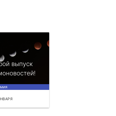
рой выпуск
моновостей!
омия
ЯНВАРЯ
ЧИТАТЬ