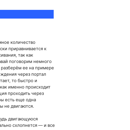
мное количество
ски приравнивается к
ивания, так как
авай поговорим немного
 разберём ее на примере
ождения через портал
тает, то быстро и
 как именно происходит
ция проходить через
ры есть еще одна
ы не двигаются.
будь двигающуюся
ально схлопнется — и все