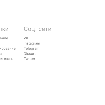
лки
Соц. сети
ение
VK
Instagram
ирование
Telegram
а
Discord
ая связь
Twitter