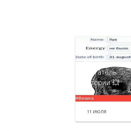
Энергия —
двигатель
истории 💥
#Физика
11 ИЮЛЯ
ЧИТА