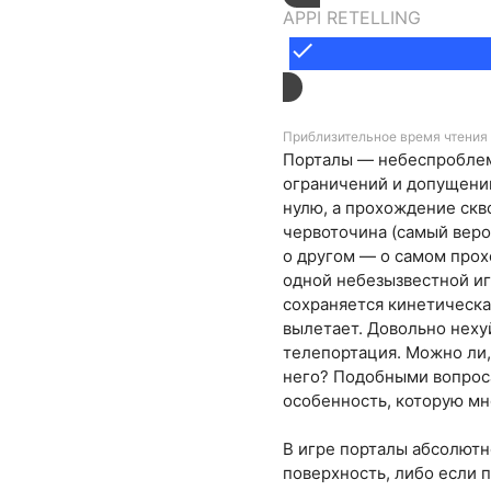
APPI RETELLING
done
Приблизительное время чтения 
Порталы — небеспроблем
ограничений и допущений
нулю, а прохождение скв
червоточина (самый веро
о другом — о самом прох
одной небезызвестной иг
сохраняется кинетическая
вылетает. Довольно неху
телепортация. Можно ли,
него? Подобными вопроса
особенность, которую мн
В игре порталы абсолютн
поверхность, либо если 