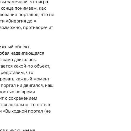
 вы замечали, что игра
 конца понимаем, как
вование порталов, что не
ти «Энергия до =
, возможно, противоречит
вижный объект,
любая надвигающаяся
а сама двигалась.
ается какой-то объект,
представим, что
ировать каждый момент
 портал ни двигался, наш
оростью во время
нт с сохранением
тся локально, то есть в
 и «Выходной портал (не
ся к нулю, мы не