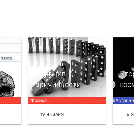
Принцип
Вто
причинности
кос
#Физика
#Астрон
ТЬ
19 ЯНВАРЯ
ЧИТАТЬ
19 