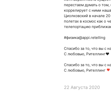
перестаем думать о том,
коррелирует с ними наша
Циолковский в начале 20 
полетах в космос как о 
телепортацию приближаем
#физика@appi.retelling
Спасибо за то, что вы с н
С любовью, Рителлинг❤
Спасибо за то, что вы с н
С любовью, Рителлинг
favorite
22 Августа 2020