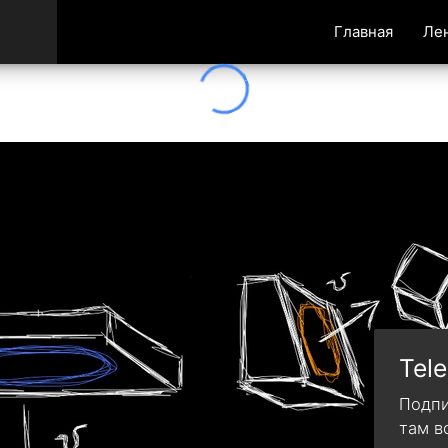
Главная
Ле
Tel
Подпи
там в