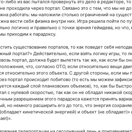
кто-либо из вас пытался провернуть это дело в редакторе, то
е проходила через портал. Связано это с тем, что мы не до
лжна работать: мы наложили столько ограничений на сущест
жна вести себя физика внутри них. Игра решила пойти по пу
льно логично и правильно с точки зрения геймдева, но что
 мы приходим к парадоксу.
устить существование порталов, то как поведет себя непод
ный портал?» Действительно, если взять логику игры, то 
квозь портал, должна будет вылететь так же, как если бы он
положения, что, согласно ОТО, если относительно вещи двиг
ся относительно этого объекта. С другой стороны, если мы 
ез портал происходит побитово (то есть мы можем зафикс
ется каждый слой планковских объемов), то, как бы быстро
ал с нулевой скоростью, так как он не обладал никакой ск
ичным разрешением этого парадокса кажется принять вариа
й, но немного расширить его до того, что энергия сохраняе
(обладает кинетической энергией) и объект (не обладает)»
aet)».
вования телепортации на сегодняшний день и приравнивает