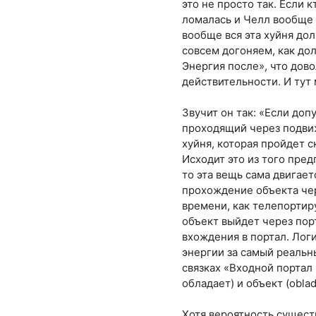
это не просто так. Если 
ломалась и Челл вообще н
вообще вся эта хуйня до
совсем догоняем, как дол
Энергия после», что дово
действительности. И тут
Звучит он так: «Если доп
проходящий через подвиж
хуйня, которая пройдет с
Исходит это из того пред
то эта вещь сама двигает
прохождение объекта чер
времени, как телепортиру
объект выйдет через порт
вхождения в портал. Лог
энергии за самый реальны
связках «Входной портал 
обладает) и объект (oblad
Хотя вероятность сущест