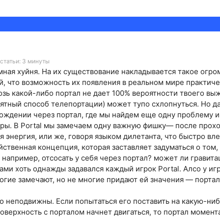
статьи: 3 минуты
ная хуйня. На их существование накладывается такое огро
, что возможность их появления в реальном мире практиче
озь какой-либо портал не дает 100% вероятности твоего выж
ятный способ телепортации) может тупо схлопнуться. Но д
ождении через портал, где мы найдем еще одну проблему и
ры. В Portal мы замечаем одну важную фишку— после прох
 энергия, или же, говоря языком дилетанта, что быстро вле
йственная концепция, которая заставляет задуматься о том,
 например, отсосать у себя через портал? может ли гравита
ми хоть однажды задавался каждый игрок Portal. Алсо у иг
огие замечают, но не многие придают ей значения — портал
о неподвижны. Если попытаться его поставить на какую-ни
поверхность с порталом начнет двигаться, то портал момент