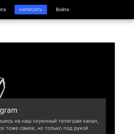
нта
Войти
НАПИСАТЬ
egram
шись на наш охуенный телеграм канал,
се тоже самое, но только под рукой