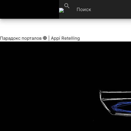
search
Парадокс порталов 🧿 | Appi Retelling