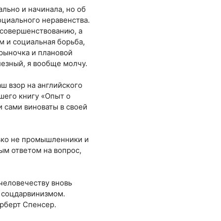
льно и начинала, но об
социального неравенства.
и совершенствованию, а
м и социальная борьба,
 рыночка и плановой
лезный, я вообще молчу.
ш взор на английского
шего книгу «Опыт о
и сами виноваты в своей
лько не промышленники и
ым ответом на вопрос,
 человечеству вновь
т соцдарвинизмом.
рберт Спенсер.