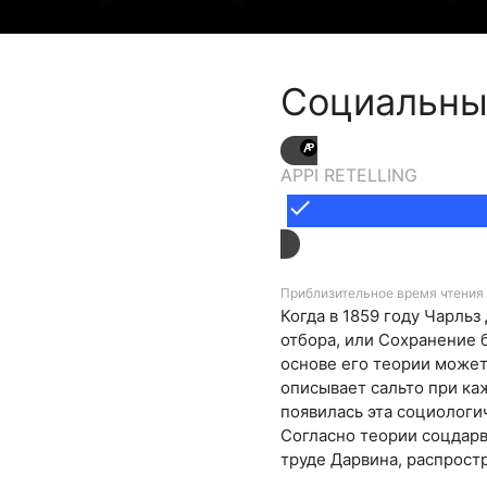
Социальны
APPI RETELLING
done
Приблизительное время чтения 
Когда в 1859 году Чарль
отбора, или Сохранение б
основе его теории может
описывает сальто при каж
появилась эта социологич
Согласно теории соцдарв
труде Дарвина, распрост