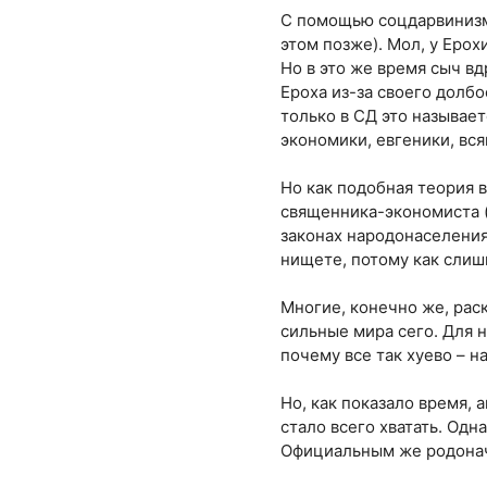
С помощью соцдарвинизма
этом позже). Мол, у Ерох
Но в это же время сыч вд
Ероха из-за своего долб
только в СД это называе
экономики, евгеники, вся
Но как подобная теория 
священника-экономиста (
законах народонаселения
нищете, потому как сли
Многие, конечно же, рас
сильные мира сего. Для 
почему все так хуево – н
Но, как показало время,
стало всего хватать. Од
Официальным же родонач