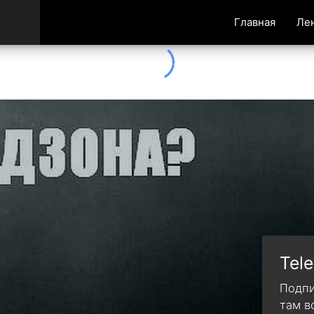
Главная
Ле
Tel
Подпи
там в