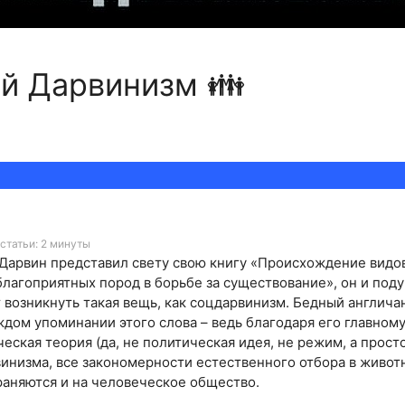
й Дарвинизм 👪
статьи: 2 минуты
з Дарвин представил свету свою книгу «Происхождение видо
лагоприятных пород в борьбе за существование», он и подум
 возникнуть такая вещь, как соцдарвинизм. Бедный англичан
дом упоминании этого слова – ведь благодаря его главному 
еская теория (да, не политическая идея, не режим, а просто
инизма, все закономерности естественного отбора в живот
раняются и на человеческое общество.