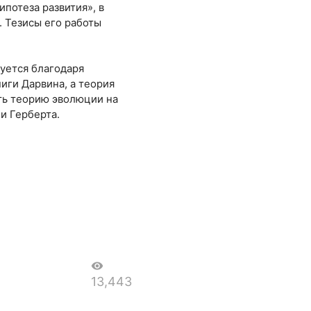
ипотеза развития», в
 Тезисы его работы
уется благодаря
иги Дарвина, а теория
ать теорию эволюции на
и Герберта.
visibility
13,443