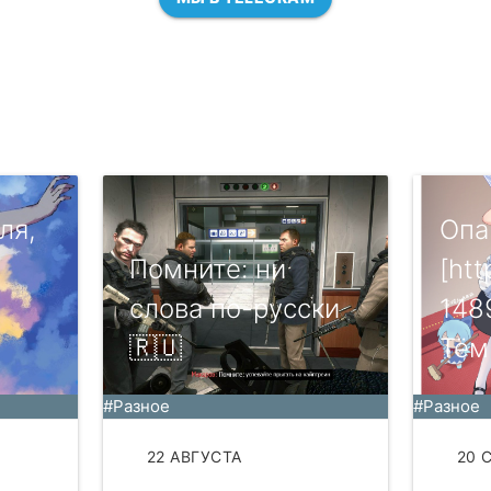
ля,
Опа
Помните: ни
[htt
слова по-русски
148
🇷🇺
Тём
#Разное
#Разное
22 АВГУСТА
20 