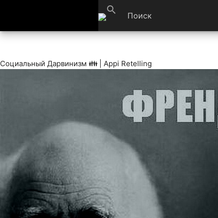
search
Социальный Дарвинизм 👪 | Appi Retelling