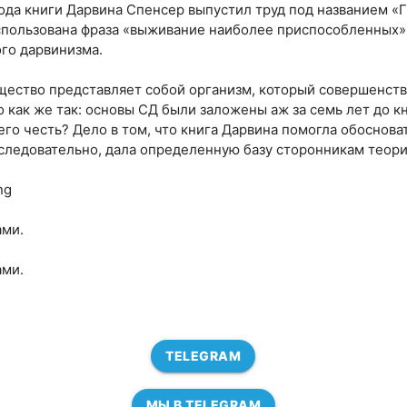
хода книги Дарвина Спенсер выпустил труд под названием «Г
спользована фраза «выживание наиболее приспособленных».
ого дарвинизма.
ество представляет собой организм, который совершенств
 как же так: основы СД были заложены аж за семь лет до кн
 его честь? Дело в том, что книга Дарвина помогла обоснов
 следовательно, дала определенную базу сторонникам теори
ng
ами.
ами.
TELEGRAM
МЫ В TELEGRAM