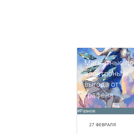
Магнитные по
электроны и
выгода от
графена
#Разное
27 ФЕВРАЛЯ