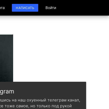
нта
Войти
НАПИСАТЬ
egram
шись на наш охуенный телеграм канал,
се тоже самое, но только под рукой