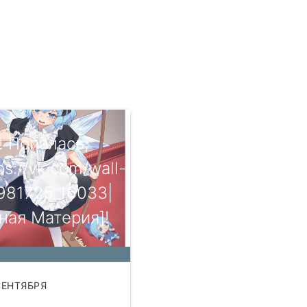
! Попалась,
ps://vk.com/wall-
981725_16033|
ная Материя]!
СЕНТЯБРЯ