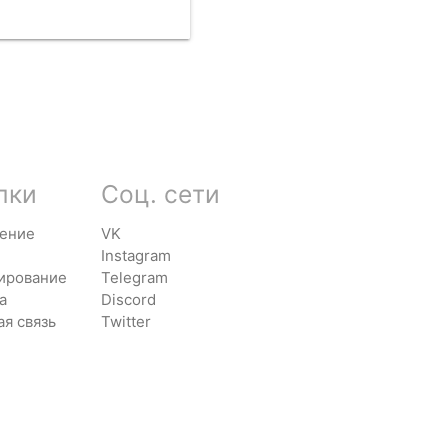
АТЬ
лки
Соц. сети
ение
VK
Instagram
ирование
Telegram
а
Discord
ая связь
Twitter