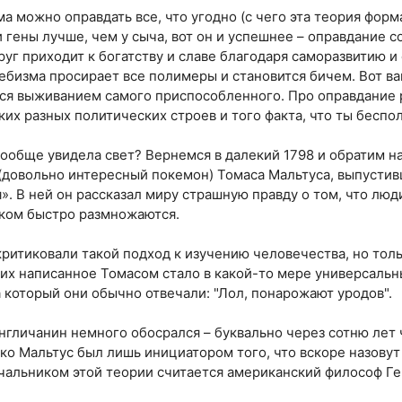
 можно оправдать все, что угодно (с чего эта теория форма
и гены лучше, чем у сыча, вот он и успешнее – оправдание 
руг приходит к богатству и славе благодаря саморазвитию 
оебизма просирает все полимеры и становится бичем. Вот ва
тся выживанием самого приспособленного. Про оправдание
ких разных политических строев и того факта, что ты беспо
вообще увидела свет? Вернемся в далекий 1798 и обратим на
довольно интересный покемон) Томаса Мальтуса, выпустив
». В ней он рассказал миру страшную правду о том, что люд
шком быстро размножаются.
критиковали такой подход к изучению человечества, но то
них написанное Томасом стало в какой-то мере универсальн
а который они обычно отвечали: "Лол, понарожают уродов".
 англичанин немного обосрался – буквально через сотню лет
нако Мальтус был лишь инициатором того, что вскоре назову
альником этой теории считается американский философ Ге