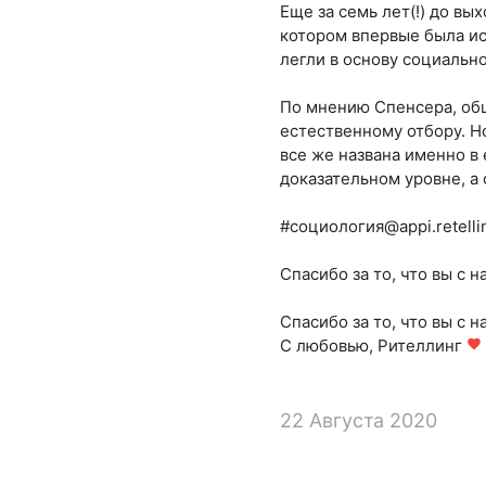
Еще за семь лет(!) до вы
котором впервые была и
легли в основу социальн
По мнению Спенсера, общ
естественному отбору. Но
все же названа именно в
доказательном уровне, а
#социология@appi.retelli
Спасибо за то, что вы с н
Спасибо за то, что вы с н
С любовью, Рителлинг
favorite
22 Августа 2020