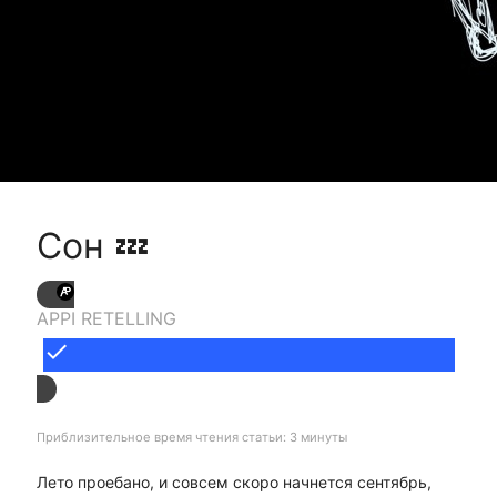
Сон 💤
APPI RETELLING
done
Приблизительное время чтения статьи: 3 минуты
Лето проебано, и совсем скоро начнется сентябрь,