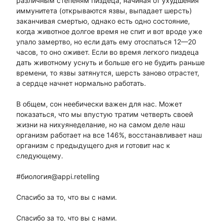
различным степеням пиздеца, начиная от ухудшения
иммунитета (открываются язвы, выпадает шерсть)
заканчивая смертью, однако есть одно состояние,
когда животное долгое время не спит и вот вроде уже
упало замертво, но если дать ему отоспаться 12—20
часов, то оно оживет. Если во время легкого пиздеца
дать животному уснуть и больше его не будить раньше
времени, то язвы затянутся, шерсть заново отрастет,
а сердце начнет нормально работать.
В общем, сон неебически важен для нас. Может
показаться, что мы впустую тратим четверть своей
жизни на нихуянеделание, но на самом деле наш
организм работает на все 146%, восстанавливает наш
организм с предыдущего дня и готовит нас к
следующему.
#биология@appi.retelling
Спасибо за то, что вы с нами.
Спасибо за то, что вы с нами.