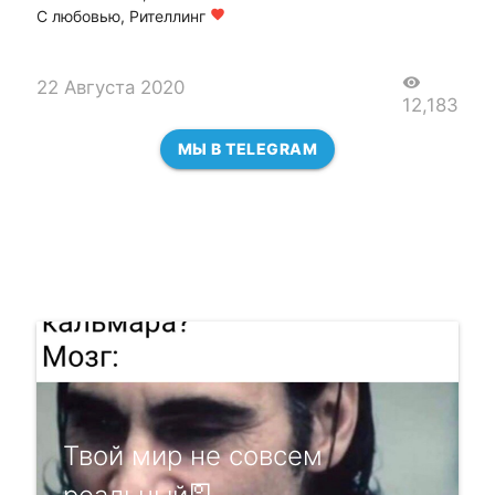
С любовью, Рителлинг
favorite
visibility
22 Августа 2020
12,183
МЫ В TELEGRAM
Твой мир не совсем