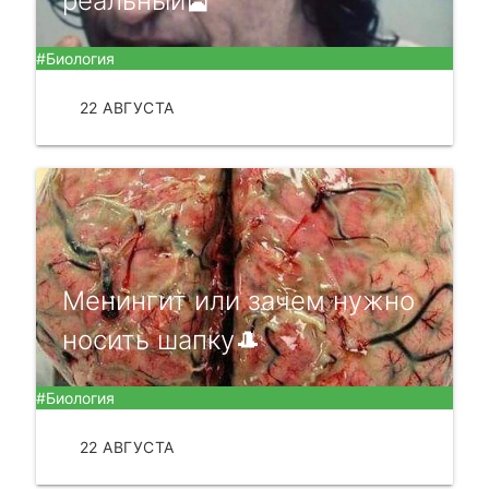
реальный🎴
#Биология
22 АВГУСТА
ЧИТАТЬ
Менингит или зачем нужно
носить шапку🎩
#Биология
22 АВГУСТА
ЧИТАТЬ