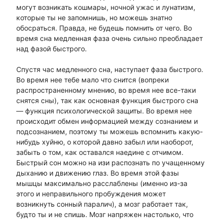
могут возникать кошмары, ночной ужас и лунатизм,
которые ты не запомнишь, но можешь знатно
обосраться. Правда, не будешь помнить от чего. Во
время сна медленная фаза очень сильно преобладает
над фазой быстрого.
Спустя час медленного сна, наступает фаза быстрого.
Во время нее тебе мало что снится (вопреки
распространенному мнению, во время нее все-таки
снятся сны), так как основная функция быстрого сна
— функция психологической защиты. Во время нее
происходит обмен информацией между сознанием и
подсознанием, поэтому ты можешь вспомнить какую-
нибудь хуйню, о которой давно забыл или наоборот,
забыть о том, как оставался наедине с отчимом.
Быстрый сон можно на изи распознать по учащенному
дыханию и движению глаз. Во время этой фазы
мышцы максимально расслаблены (именно из-за
этого и неправильного пробуждения может
возникнуть сонный паралич), а мозг работает так,
будто ты и не спишь. Мозг напряжен настолько, что