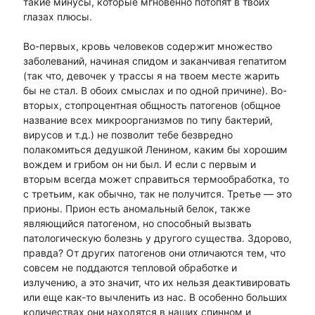
такие минусы, которые мгновенно потопят в твоих
глазах плюсы.
Во-первых, кровь человеков содержит множество
заболеваний, начиная спидом и заканчивая гепатитом
(так что, девочек у трассы я на твоем месте жарить
бы не стал. В обоих смыслах и по одной причине). Во-
вторых, стопроцентная общность патогенов (общное
название всех микроорганизмов по типу бактерий,
вирусов и т.д.) не позволит тебе безвредно
полакомиться дедушкой Ленином, каким бы хорошим
вождем и грибом он ни был. И если с первым и
вторым всегда может справиться термообработка, то
с третьим, как обычно, так не получится. Третье — это
прионы. Прион есть аномальный белок, также
являющийся патогеном, но способный вызвать
патологическую болезнь у другого существа. Здорово,
правда? От других патогенов они отличаются тем, что
совсем не поддаются тепловой обработке и
излучению, а это значит, что их нельзя деактивировать
или еще как-то вычленить из нас. В особенно больших
количествах они находятся в наших спинном и