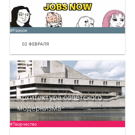
с ИИ, и при чём тут
пирамида Маслоу? 🧠
#Разное
02 ФЕВРАЛЯ
ЧИТАТЬ
Архитектура советского
модернизма
#Творчество