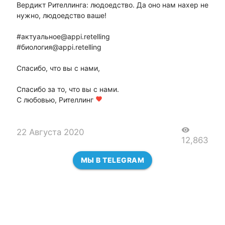
Вердикт Рителлинга: людоедство. Да оно нам нахер не
нужно, людоедство ваше!
#актуальное@appi.retelling
#биология@appi.retelling
Спасибо, что вы с нами,
Спасибо за то, что вы с нами.
С любовью, Рителлинг
favorite
visibility
22 Августа 2020
12,863
МЫ В TELEGRAM