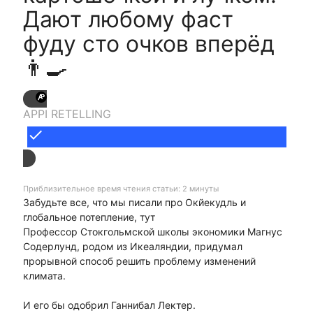
Дают любому фаст
фуду сто очков вперёд
👨‍🍳
APPI RETELLING
done
Приблизительное время чтения статьи: 2 минуты
Забудьте все, что мы писали про Окйекудль и
глобальное потепление, тут
Профессор Стокгольмской школы экономики Магнус
Содерлунд, родом из Икеаляндии, придумал
прорывной способ решить проблему изменений
климата.
И его бы одобрил Ганнибал Лектер.