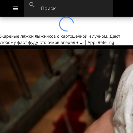
search
menu
Жареные ляжки лыжников с картошечкой и лучком. Дают
любому фаст фуду сто очков вперёд👨‍🍳 | Appi Retelling