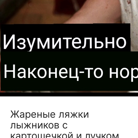
Жареные ляжки
лыжников с
картошечкой и лучком.