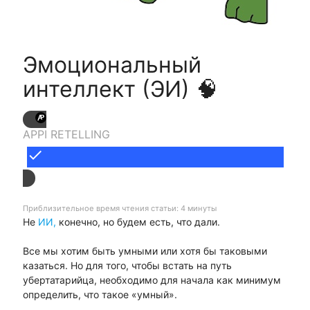
Эмоциональный
интеллект (ЭИ) 🧠
APPI RETELLING
done
Приблизительное время чтения статьи: 4 минуты
Не
ИИ,
конечно, но будем есть, что дали.
Все мы хотим быть умными или хотя бы таковыми
казаться. Но для того, чтобы встать на путь
убертатарийца, необходимо для начала как минимум
определить, что такое «умный».