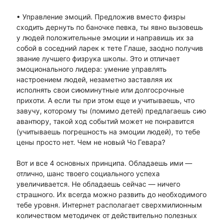
• Управление эмоций. Предложив вместо физры
сходить дернуть по баночке певка, ты явно вызовешь
у людей положительные эмоции и направишь их за
собой в соседний ларек к тете Глаше, заодно получив
звание лучшего физрука школы. Это и отличает
эмоционального лидера: умение управлять
настроением людей, незаметно заставляя их
исполнять свои сиюминутные или долгосрочные
прихоти. А если ты при этом еще и учитываешь, что
завучу, которому ты (помимо детей) предлагаешь сию
авантюру, такой ход событий может не понравится
(учитываешь погрешность на эмоции людей), то тебе
цены просто нет. Чем не новый Чо Гевара?
Вот и все 4 основных принципа. Обладаешь ими —
отлично, шанс твоего социального успеха
увеличивается. Не обладаешь сейчас — ничего
страшного. Их всегда можно развить до необходимого
тебе уровня. Интернет располагает сверхмилионным
количеством методичек от действительно полезных