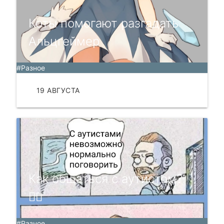
Коты помогают разгадать
Альцгеймер
#Разное
19 АВГУСТА
ЧИТАТЬ
Как общаться с аутистом?
🙆‍♂
#Разное