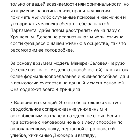
только от вашей всезнаемости или оригинальности, но
и от умения заводить связи, нравиться людям,
понимать чьи-либо случайные психозы и изюминки и
уговаривать человека сбегать тебе за пачкой
Парламента, дабы потом расстрелять ее на пару с
Хрущевым. Довольно реалистичная мысль, отлично
состыкующаяся с нашей жизнью в обществе, так что
рассмотрим ее поподробнее.
За основу возьмем модель Майера-Саловея-Карузо
(ее еще называют моделью способностей), так как она
более формальноопределеная и жизнеспособная, да и
в психологии считается на данный момент основной.
Она содержит всего 4 принципа:
• Восприятие эмоций. Это не обязательно эмпатия:
сердобольное сопереживание униженным и
оскорбленным во главе угла здесь не стоит. Если ты
при встрече с человеком ночью в лесу способен по
окровавленному ножу, дерганной странноватой
улыбке, хихиканью Джокера и взгляду,