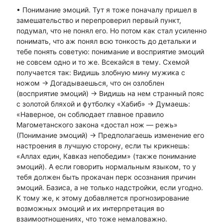
• Понимание эмоций. Тут я тоже поначалу пришел в
замешательство и перепроверил первый пункт,
подумал, что не понял его. Но потом как стал усиленно
понимать, что аж понял всю тонкость до детальки и
тебе понять советую: понимание и восприятие эмоций
не совсем одно и то же. Всекайся в тему. Схемой
получается так: Видишь злобную мину мужика с
ножом -> Догадываешься, что он озлоблен
(восприятие эмоций) -> Видишь на нем странный пояс
с золотой бляхой и футболку «Хабиб» -> Думаешь:
«Наверное, он соблюдает главное правило
Магометанского закона «достал нож — режь»
(Понимание эмоций) -> Предполагаешь изменение его
настроения в лучшую сторону, если ты крикнешь:
«Аллах един, Кавказ непобедим» (также понимание
эмоций). А если говорить нормальным языком, то у
тебя должен быть прокачан перк осознания причин
эмоций. Базиса, а не только надстройки, если угодно.
К тому же, к этому добавляется прогнозирование
возможных эмоций и их интерпретация во
взаимоотношениях, что тоже немаловажно.