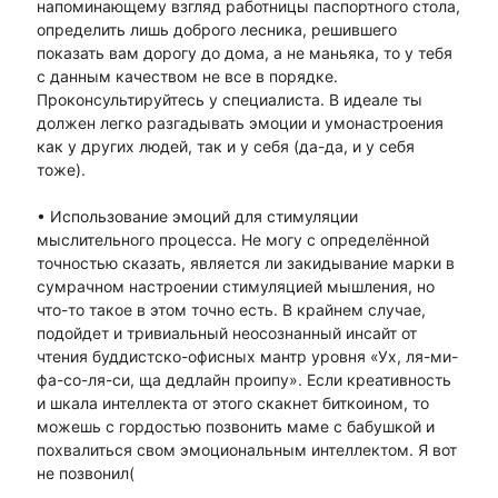
напоминающему взгляд работницы паспортного стола,
определить лишь доброго лесника, решившего
показать вам дорогу до дома, а не маньяка, то у тебя
с данным качеством не все в порядке.
Проконсультируйтесь у специалиста. В идеале ты
должен легко разгадывать эмоции и умонастроения
как у других людей, так и у себя (да-да, и у себя
тоже).
• Использование эмоций для стимуляции
мыслительного процесса. Не могу с определённой
точностью сказать, является ли закидывание марки в
сумрачном настроении стимуляцией мышления, но
что-то такое в этом точно есть. В крайнем случае,
подойдет и тривиальный неосознанный инсайт от
чтения буддистско-офисных мантр уровня «Ух, ля-ми-
фа-со-ля-си, ща дедлайн проипу». Если креативность
и шкала интеллекта от этого скакнет биткоином, то
можешь с гордостью позвонить маме с бабушкой и
похвалиться свом эмоциональным интеллектом. Я вот
не позвонил(