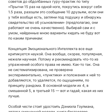
советов до обдолбанных гуру-практик по типу
«Прыгни 15 раз на одной ноге, покрутись вокруг себя
1.5 раза, разошли это сообщение 10 друзьям, если они
у тебя вообще есть, загляни под подушку и обнаружь
свидетельство об усыновлении» (предполагаю, они
работают не очень качественно). Выбирай сам и с
умом, найденные мною варианты кидать не буду вот
по каким причинам:
Концепция Эмоционального Интеллекта все еще
критикуется наукой. Она вообще, скорее, популярная,
нежели научная. Потому и рекомендовать что-то из
упражнений особого права не имею. Как-то так. Она
не систематизирована, не проверена
экспериментально, «пунктики» и положения к ней то
добавляются, то удаляется, по ощущениям, по
принципу рандома. В основной модели их 4, в
смешанной 5, в третьей 15 — вот и гадай, какая из них
лучше.
Особой чести стоит удостоить Дэниэла Гоулмана,
автора смешанной модели, книга-бестселлер