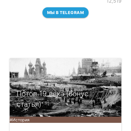
12,519
МЫ В TELEGRAM
Потоп 19 века (бонус
статья)
#История