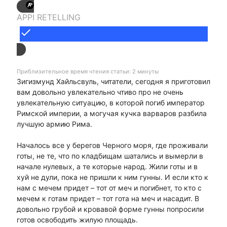
APPI RETELLING
done
Приблизительное время чтения статьи: 2 минуты
Зигизмунд Хайльсвуль, читатели, сегодня я приготовил
вам довольно увлекательно чтиво про не очень
увлекательную ситуацию, в которой погиб император
Римской империи, а могучая кучка варваров разбила
лучшую армию Рима.
Началось все у берегов Черного моря, где проживали
готы, не те, что по кладбищам шатались и вымерли в
начале нулевых, а те которые народ. Жили готы и в
хуй не дули, пока не пришли к ним гунны. И если кто к
нам с мечем придет – тот от меч и погибнет, то кто с
мечем к готам придет – тот гота на меч и насадит. В
довольно грубой и кровавой форме гунны попросили
готов освободить жилую площадь.