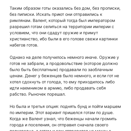
Таким образом готы оказались без дом, без прописки,
без пиписки. Искать приют они отправились к
римлянам. Валент, который тогда был императором
разрешил готам селиться на территории империи с
условием, что они сдадут оружие и примут
христианство, ибо были в его голове свежи картинки
набегов готов.
Однако на деле получилось немного иначе. Оружие у
готов не забрали, а продовольствие (которое должно
было быть бесплатным) продавали по заоблачным
ценам. Денег у беженцев было немного, и если гот не
хотел сдохнуть от голода, то ему приходилось либо
идти наемником в армию, либо продавать себя
рабство. Рыночек порешал.
Но была и третья опция: поднять бунд и пойти маршем
по империи. Этот вариант пришелся готам по душе.
Когда же Валент узнал, что беженцы начали громить
города и поселения, он отправил сначала своего
полководца, а затем и сам отправился на махач с