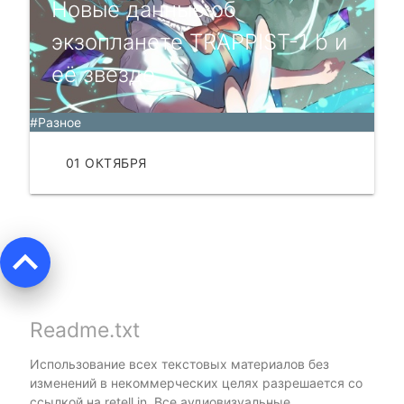
Новые данные об
экзопланете TRAPPIST-1 b и
её звезде
#Разное
01 ОКТЯБРЯ
ЧИТАТЬ
keyboard_arrow_up
Readme.txt
Использование всех текстовых материалов без
изменений в некоммерческих целях разрешается со
ссылкой на
retell.in
. Все аудиовизуальные