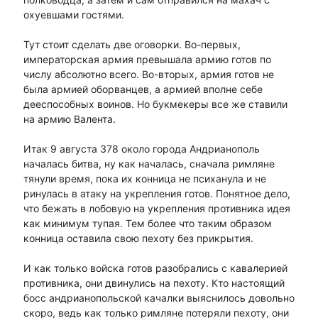
охуевшами гостями.
Тут стоит сделать две оговорки. Во-первых,
императорская армия превышала армию готов по
числу абсолютно всего. Во-вторых, армия готов не
была армией оборванцев, а армией вполне себе
дееспособных воинов. Но букмекеры все же ставили
на армию Валента.
Итак 9 августа 378 около города Андрианополь
началась битва, ну как началась, сначала римляне
тянули время, пока их конница не психанула и не
ринулась в атаку на укрепления готов. Понятное дело,
что бежать в лобовую на укрепления противника идея
как минимум тупая. Тем более что таким образом
конница оставила свою пехоту без прикрытия.
И как только войска готов разобрались с кавалерией
противника, они двинулись на пехоту. Кто настоящий
босс андрианопольской качалки выяснилось довольно
скоро, ведь как только римляне потеряли пехоту, они