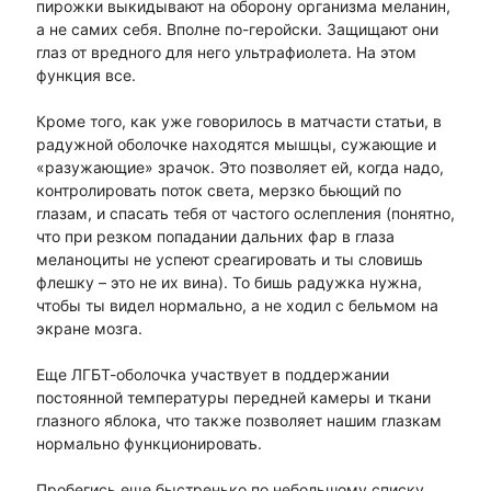
пирожки выкидывают на оборону организма меланин,
а не самих себя. Вполне по-геройски. Защищают они
глаз от вредного для него ультрафиолета. На этом
функция все.
Кроме того, как уже говорилось в матчасти статьи, в
радужной оболочке находятся мышцы, сужающие и
«разужающие» зрачок. Это позволяет ей, когда надо,
контролировать поток света, мерзко бьющий по
глазам, и спасать тебя от частого ослепления (понятно,
что при резком попадании дальних фар в глаза
меланоциты не успеют среагировать и ты словишь
флешку – это не их вина). То бишь радужка нужна,
чтобы ты видел нормально, а не ходил с бельмом на
экране мозга.
Еще ЛГБТ-оболочка участвует в поддержании
постоянной температуры передней камеры и ткани
глазного яблока, что также позволяет нашим глазкам
нормально функционировать.
Пробегись еще быстренько по небольшому списку