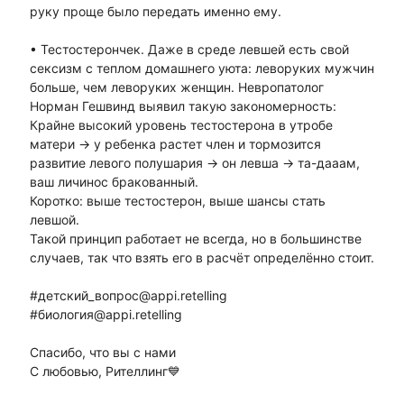
руку проще было передать именно ему.
• Тестостерончек. Даже в среде левшей есть свой
сексизм с теплом домашнего уюта: леворуких мужчин
больше, чем леворуких женщин. Невропатолог
Норман Гешвинд выявил такую закономерность:
Крайне высокий уровень тестостерона в утробе
матери -> у ребенка растет член и тормозится
развитие левого полушария -> он левша -> та-дааам,
ваш личинос бракованный.
Коротко: выше тестостерон, выше шансы стать
левшой.
Такой принцип работает не всегда, но в большинстве
случаев, так что взять его в расчёт определённо стоит.
#детский_вопрос@appi.retelling
#биология@appi.retelling
Спасибо, что вы с нами
С любовью, Рителлинг💙