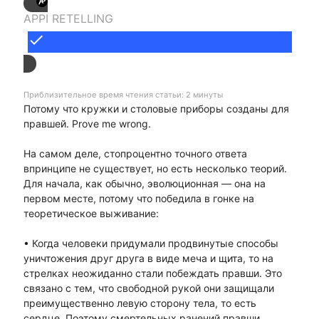
APPI RETELLING
done
Приблизительное время чтения статьи: 2 минуты
Потому что кружки и столовые приборы созданы для
правшей. Prove me wrong.
На самом деле, стопроцентно точного ответа
впринципе не существует, но есть несколько теорий.
Для начала, как обычно, эволюционная — она на
первом месте, потому что победила в гонке на
теоретическое выживание:
• Когда человеки придумали продвинутые способы
уничтожения друг друга в виде меча и щита, то на
стрелках неожиданно стали побеждать правши. Это
связано с тем, что свободной рукой они защищали
преимущественно левую сторону тела, то есть
сердце. Поэтому смертельных ранений правши