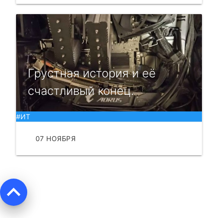
Грустная история и её
счастливый конец.
#ИТ
07 НОЯБРЯ
ЧИТАТЬ
keyboard_arrow_up