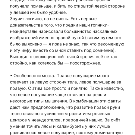
получали поменьше, и бить по открытой левой стороне
у левшей им было удобнее.
Звучит логично, но не очень. Есть первые
доказательства того, что предки наши гопники-
неандерталы нарисовали большинство наскальных
изображений именно правой рукой (каким путем это
было выяснено — я пока не знаю, так что рекомендую
и эту инфу вместе со мной ставить под сомнение).
Выходит, с эволюционной точкой зрения всё не так
стройно, как хотелось бы — поосторожнее.
• Особенности мозга. Правое полушарие мозга
отвечает за левую сторону тела, левое полушарие за
правую. С этим все просто и понятно. Также известно,
что левое полушарие чаще отвечает за речь и
некоторые типы мышления. В комбинации эти факты
дают нам предположение, что развитие правой руки
тесно связано с усиленным развитием речевых
центров у неандерталов, прародичей наших. За счёт
умения точить лясы и каламбурить у них лучше
развивалось левое полушарие, поэтому доминантную