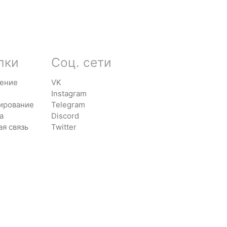
лки
Соц. сети
ение
VK
Instagram
ирование
Telegram
а
Discord
ая связь
Twitter