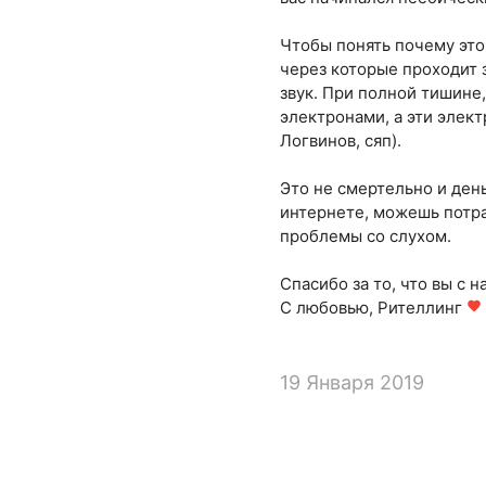
Чтобы понять почему это
через которые проходит з
звук. При полной тишине,
электронами, а эти элек
Логвинов, сяп).
Это не смертельно и день
интернете, можешь потрат
проблемы со слухом.
Спасибо за то, что вы с н
С любовью, Рителлинг
favorite
19 Января 2019