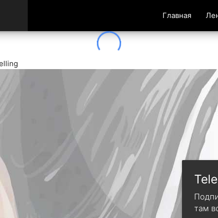
Главная
Ле
lling
Tel
Подпи
там в