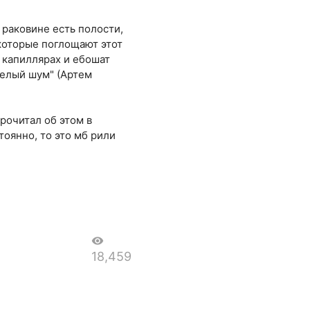
 раковине есть полости,
 которые поглощают этот
в капиллярах и ебошат
Белый шум" (Артем
прочитал об этом в
тоянно, то это мб рили
visibility
18,459