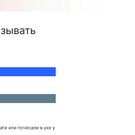
азывать
вати или почесали в ухе у