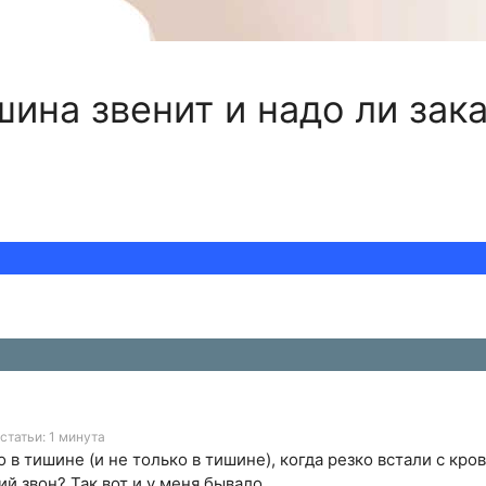
ина звенит и надо ли зак
статьи: 1 минута
о в тишине (и не только в тишине), когда резко встали с кро
й звон? Так вот и у меня бывало.