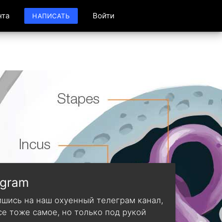
нта
Войти
НАПИСАТЬ
egram
шись на наш охуенный телеграм канал,
се тоже самое, но только под рукой