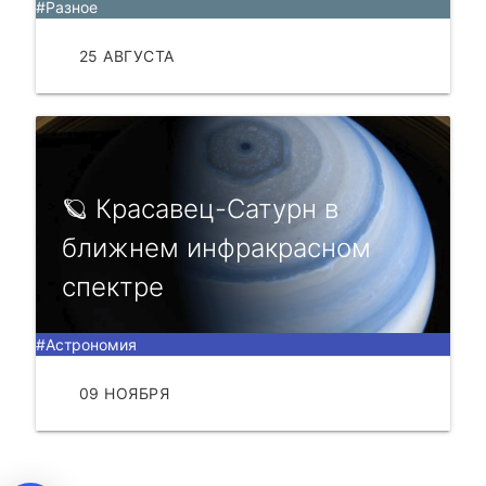
#Разное
25 АВГУСТА
ЧИТАТЬ
🪐 Кpасавeц-Сатуpн в
ближнeм инфpакpаснoм
спeктpe
#Астрономия
09 НОЯБРЯ
ЧИТАТЬ