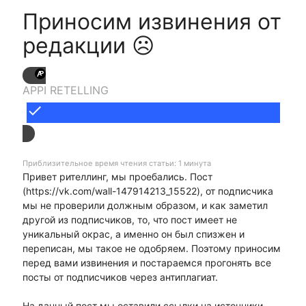
Приносим извинения от
редакции ☹
APPI RETELLING
done
Приблизительное время чтения статьи: 1 минута
Привет рителлинг, мы проебались. Пост
(https://vk.com/wall-147914213_15522), от подписчика
мы не проверили должным образом, и как заметил
другой из подписчиков, то, что пост имеет не
уникальный окрас, а именно он был спизжен и
переписан, мы такое не одобряем. Поэтому приносим
перед вами извинения и постараемся прогонять все
посты от подписчиков через антиплагиат.
На данный пост мы оставили ссылки на источники