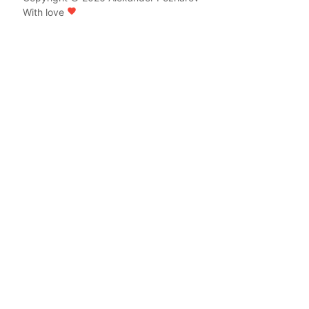
With love
favorite