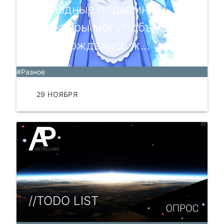
Громадные подземные
структуры могут объяснить,
как зарождалась ж...
#Разное
29 НОЯБРЯ
ЧИТАТЬ
//TODO LIST