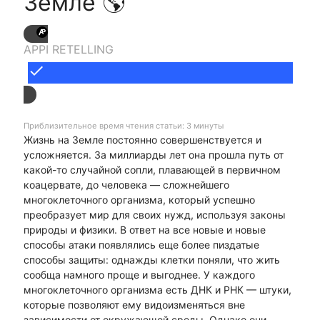
Земле 🌎
APPI RETELLING
done
Приблизительное время чтения статьи: 3 минуты
Жизнь на Земле постоянно совершенствуется и
усложняется. За миллиарды лет она прошла путь от
какой-то случайной сопли, плавающей в первичном
коацервате, до человека — сложнейшего
многоклеточного организма, который успешно
преобразует мир для своих нужд, используя законы
природы и физики. В ответ на все новые и новые
способы атаки появлялись еще более пиздатые
способы защиты: однажды клетки поняли, что жить
сообща намного проще и выгоднее. У каждого
многоклеточного организма есть ДНК и РНК — штуки,
которые позволяют ему видоизменяться вне
зависимости от окружающей среды. Однако они