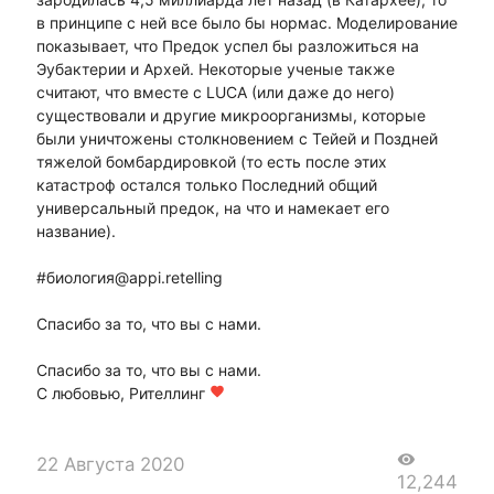
в принципе с ней все было бы нормас. Моделирование
показывает, что Предок успел бы разложиться на
Эубактерии и Архей. Некоторые ученые также
считают, что вместе с LUCA (или даже до него)
существовали и другие микроорганизмы, которые
были уничтожены столкновением с Тейей и Поздней
тяжелой бомбардировкой (то есть после этих
катастроф остался только Последний общий
универсальный предок, на что и намекает его
название).
#биология@appi.retelling
Спасибо за то, что вы с нами.
Спасибо за то, что вы с нами.
С любовью, Рителлинг
favorite
visibility
22 Августа 2020
12,244