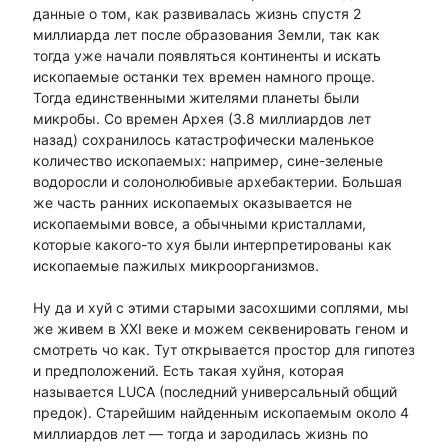
данные о том, как развивалась жизнь спустя 2
миллиарда лет после образования Земли, так как
тогда уже начали появляться континенты и искать
ископаемые останки тех времен намного проще.
Тогда единственными жителями планеты были
микробы. Со времен Архея (3.8 миллиардов лет
назад) сохранилось катастрофически маленькое
количество ископаемых: например, сине-зеленые
водоросли и солонолюбивые архебактерии. Большая
же часть ранних ископаемых оказывается не
ископаемыми вовсе, а обычными кристаллами,
которые какого-то хуя были интерпретированы как
ископаемые пажилых микроорганизмов.
Ну да и хуй с этими старыми засохшими соплями, мы
же живем в XXI веке и можем секвенировать геном и
смотреть чо как. Тут открывается простор для гипотез
и предположений. Есть такая хуйня, которая
называется LUCA (последний универсальный общий
предок). Старейшим найденным ископаемым около 4
миллиардов лет — тогда и зародилась жизнь по