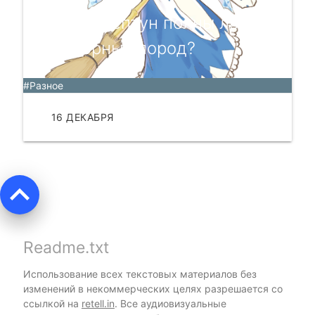
Уран и Нептун полны льда
или горных пород?
#Разное
16 ДЕКАБРЯ
ЧИТАТЬ
keyboard_arrow_up
Readme.txt
Использование всех текстовых материалов без
изменений в некоммерческих целях разрешается со
ссылкой на
retell.in
. Все аудиовизуальные