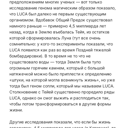
предположениям многих ученых — вот только
исследование генома магическим образом показало,
что LUCA был далеко не первым существующим
организмом. Вдобавок Общий Предок существовал
намного раньше — примерно 4,5 миллиарда лет
назад, когда в Землю въебалась Тейя, из остатков
которой сформировалась Луна (тут все очень
сомнительно: у кого-то эксперименты показали, что
LUCA появился как раз во время Поздней тяжелой
бомбардировки). В то время не то что не
существовало воды — тогда Земля была тупо
огромным горячим камнем, который с большой
натяжечкой можно было приплести к определению
«штуки, на которой могла возникнуть жизнь», но уже
тогда был геном сопли, который мы называем LUCA.
Столкновение с Тейей существенно проредило ряды
LUCA, однако он смог выжить и расплодиться так,
чтобы потом трансформироваться в другие формы
жизни.
Другие исследования показали, что если бы жизнь
зародилась 4,5 миллиарда лет назад (в Катархее), то