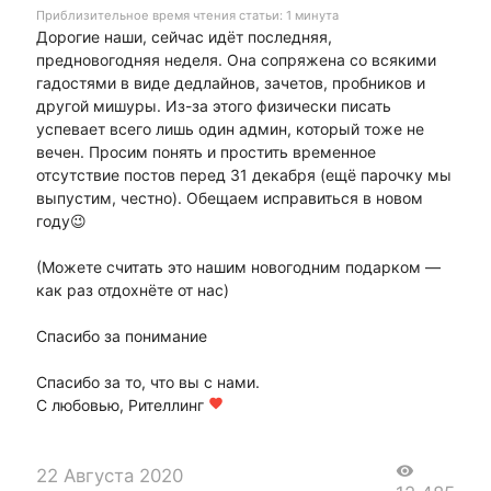
Приблизительное время чтения статьи: 1 минута
Дорогие наши, сейчас идёт последняя,
предновогодняя неделя. Она сопряжена со всякими
гадостями в виде дедлайнов, зачетов, пробников и
другой мишуры. Из-за этого физически писать
успевает всего лишь один админ, который тоже не
вечен. Просим понять и простить временное
отсутствие постов перед 31 декабря (ещё парочку мы
выпустим, честно). Обещаем исправиться в новом
году😉
(Можете считать это нашим новогодним подарком —
как раз отдохнёте от нас)
Спасибо за понимание
Спасибо за то, что вы с нами.
С любовью, Рителлинг
favorite
visibility
22 Августа 2020