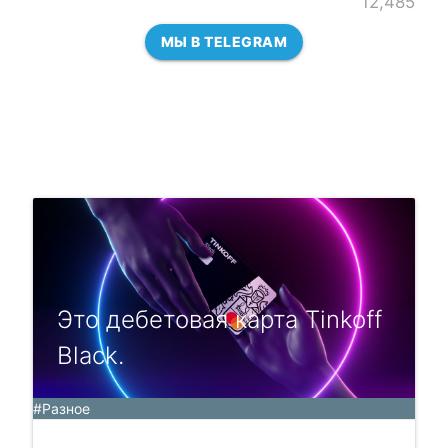
12,485
МЫ В TELEGRAM
Это дебетовая карта Tinkoff
Black.
#Разное