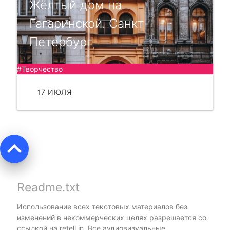
Жёлтый дом на
Гагаринской. Санкт-
Петербург
#Творчество
17 ИЮЛЯ
ЧИТАТЬ
keyboard_arrow_up
Readme.txt
Использование всех текстовых материалов без
изменений в некоммерческих целях разрешается со
ссылкой на
retell.in
. Все аудиовизуальные