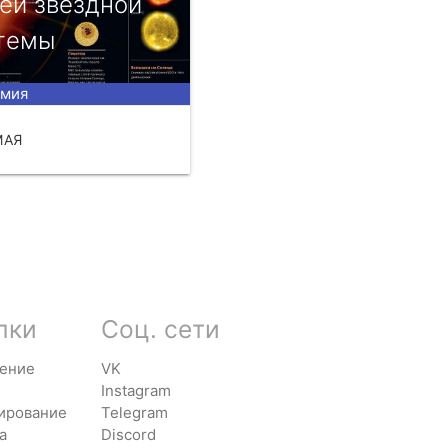
eй звёздной
тeмы
омия
МАЯ
ЧИТАТЬ
лки
Соц. сети
ение
VK
Instagram
ирование
Telegram
а
Discord