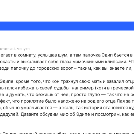
статьи: 4 минуты
гает в комнату, услышав шум, а там папочка Эдип бьется в
касты и выкалывает себе глаза мамочкиными клипсами. Чт
ди папочку до городских ворот – таким, как вы, знаете ли, 
дипе, кроме того, что «он трахнул свою мать и завалил отца
 пытался избежать своей судьбы, например (хотя в греческо
е и думать, что бежишь от нее, просто глупо — так что не 
т факт, что проклятие было наложено на род его отца Лая за 
, обычно умалчивается — а жаль, так история становится к
дедулей. Давайте обсудим миф об Эдипе и посмотрим, как 
 Эдипа, который должен убить отца и жениться на матери, к