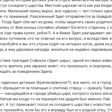
стух соседнего царства. Местная царская чета как раз бездет
па. Маленький принц вырос, все чудесно — вот только одн
ще-то приемный. Разозленный Эдип отправляется за правдой 
. Тогда Эдип сбегает из дома, чтобы защитить своих родител
алеку от Фив юноша случайно убивает богатого старичка, с
е (где права купил, уебок?). А в Фивах Эдип разгадывает за
сех путников, кто не отвечал на его вопрос, и вследствие 
пробуйте и вы: кто утром ходит на четырех ногах, днем на д
да, и ему дарована награда: жениться на недавно овдовевше
йствие трагедии Софокла «Эдип-царь», одной из самых изве
сть зритель уже заранее знает, что произошло, и сюрприза 
людать за поведением Эдипа.
 чудесных детишек (братиков/внучат?), все мило, но в город
п обращается за помощью к слепому старцу — оракулу Тир
 — находящийся в городе убийца царя, которого нужно изгна
убитый им когда-то на перекрестке дедуля был именно Лай.
ет. А тут приезжает посол из соседнего царства с новостью
ло произойти, если бы это и вправду был его родной отец. 