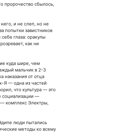
что пророчество сбылось,
его, и не слеп, но не
 за попытки завистников
 себе глаза: оракулы
розревает, как ни
ие куда шире, чем
каждый мальчик в 2-3
ха наказания от отца
х-Я — одна из частей
орил, что культура — это
ле социализации —
к — комплекс Электры,
 Эдипе люди пытались
ические методы ко всему