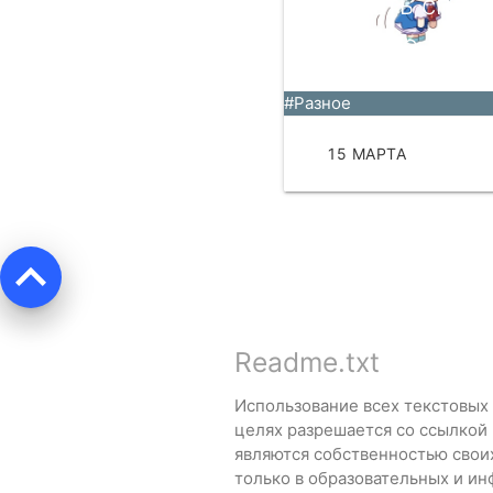
сделать спла
прочнее.
#Разное
15 МАРТА
ЧИТА
keyboard_arrow_up
Readme.txt
Использование всех текстовых
целях разрешается со ссылкой
являются собственностью свои
только в образовательных и ин