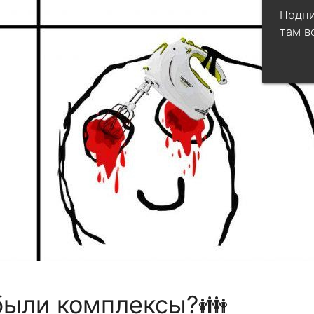
Подпи
там в
 были комплексы?👪