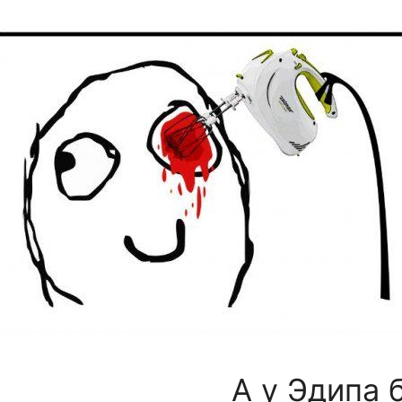
А у Эдипа