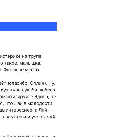
 истерике на трупе
о такое, малышка,
в Фивах не место.
?» (спасибо, Сплин). Ну,
й культуре судьба любого
романтизируйте Эдипа, не
то, что Лай в молодости
уда интереснее, а Лай —
его осмысляли ученые ХХ
ак Белоснежку, уносят в