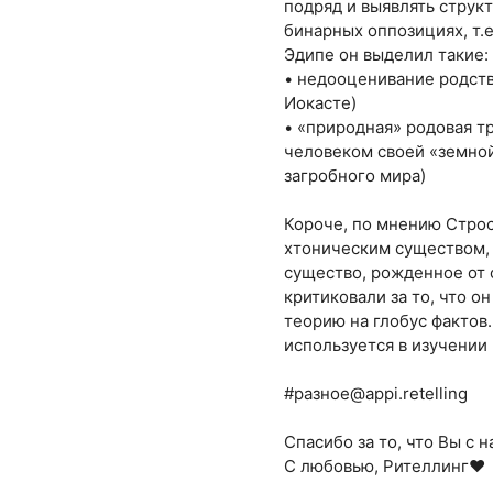
подряд и выявлять струк
бинарных оппозициях, т.
Эдипе он выделил такие:
• недооценивание родств
Иокасте)
• «природная» родовая т
человеком своей «земной
загробного мира)
Короче, по мнению Строс
хтоническим существом,
существо, рожденное от 
критиковали за то, что 
теорию на глобус фактов
используется в изучении
#разное@appi.retelling
Спасибо за то, что Вы с н
С любовью, Рителлинг❤