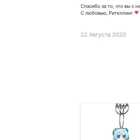
Спасибо за то, что вы с н
С любовью, Рителлинг
favorite
22 Августа 2020
Изменения на
наноуровня
позволяют