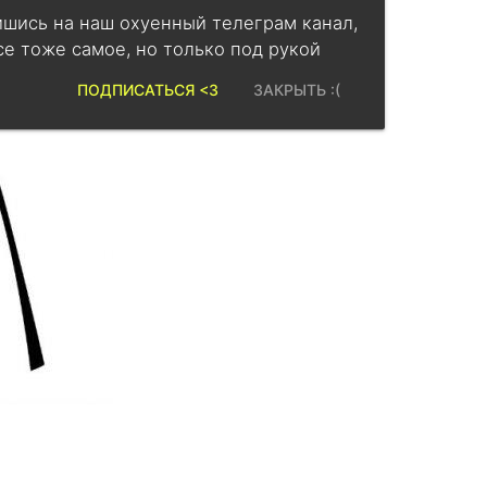
шись на наш охуенный телеграм канал,
се тоже самое, но только под рукой
ПОДПИСАТЬСЯ <3
ЗАКРЫТЬ :(