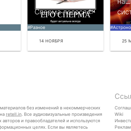
вы
наш
Сперма лосося🐟
cиc
#Разное
#Астрон
ТЬ
14 НОЯБРЯ
ЧИТАТЬ
25 
Ссы
 материалов без изменений в некоммерческих
Соглаш
 на
retell.in
. Все аудиовизуальные произведения
Wiki
х авторов и правообладателей и используются
Инвест
формационных целях. Если вы являетесь
Реклам