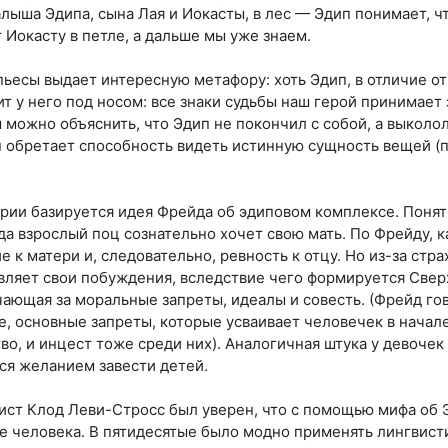
алыша Эдипа, сына Лая и Иокасты, в лес — Эдип понимает, 
 Иокасту в петле, а дальше мы уже знаем.
ьесы выдает интересную метафору: хоть Эдип, в отличие от н
ит у него под носом: все знаки судьбы наш герой принимает
м можно объяснить, что Эдип не покончил с собой, а выколол
п обретает способность видеть истинную сущность вещей (п
ории базируется идея Фрейда об эдиповом комплексе. Понят
гда взрослый поц сознательно хочет свою мать. По Фрейду, 
 к матери и, следовательно, ревность к отцу. Но из-за стра
вляет свои побуждения, вследствие чего формируется Свер
чающая за моральные запреты, идеалы и совесть. (Фрейд гов
е, основные запреты, которые усваивает человечек в нача
во, и инцест тоже среди них). Аналогичная штука у девоче
ся желанием завести детей.
вист Клод Леви-Стросс был уверен, что с помощью мифа об
 человека. В пятидесятые было модно применять лингвист