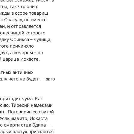
на, так что они с
ажды в ссоре товарищ
к Оракулу, но вместо
ей, и отправляется
 колесницей которого
гадку Сфинкса – чудища,
этого причиняло
вух, а вечером – на
й царице Иокасте.
стных античных
для него не будет — зато
 приходит чума. Как
есию. Тиресий намеками
ть. Поговорив со свитой
 Услышав это, Иокаста
 о смерти отца Эдипа —
Старый пастух признается