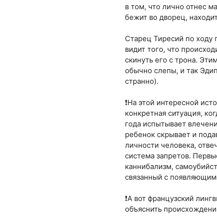
в том, что лично отнес м
бежит во дворец, находит
Старец Тиресий по ходу п
видит того, что происход
скинуть его с трона. Эти
обычно слепы, и так Эди
странно).
❗На этой интересной ист
конкретная ситуация, ко
года испытывает влечение
ребенок скрывает и пода
личности человека, отве
система запретов. Первы
каннибализм, самоубийст
связанный с появляющим
❗А вот французский линг
объяснить происхождение