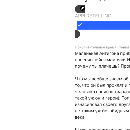
APPI RETELLING
done
Приблизительное время чтения 
Маленькая Антигона прибе
повесившейся мамочки Ио
почему ты плачешь? Прово
Что мы вообще знаем об Э
то, что он был проклят и
человека написана заране
такой уж он и герой). То
изнасиловал своего друга
не таким уж безобидным 
века.
❗Итак, проклятого малыша