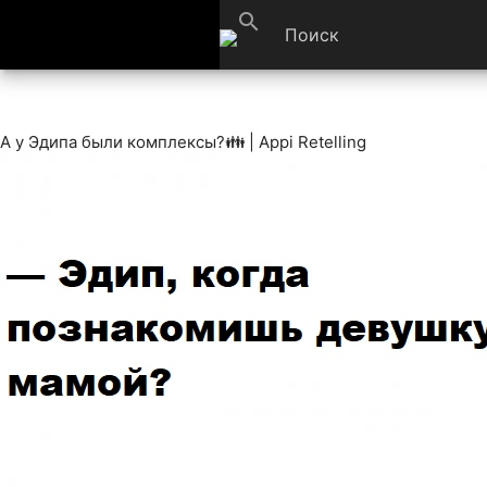
search
А у Эдипа были комплексы?👪 | Appi Retelling