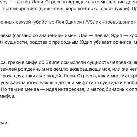
туру — так вот Леви-Стросс утверждает, что мышление дре
е. противоречиях (день-ночь, хорошо-плохо, свой-чужой). П
енных связей (убийство Лая Эдипом) /VS/ их «превышение»
равма (связано со значением имен: Лай — левша, Эдип — хр
» сущности, родства с природным (Эдип убивает сфинкса, м
са, греки в мифе об Эдипе осмысляли сущность человека: я
 землей рожденным и в землю возвращающимся, или же че
союза двух таких же людей. Леви-Стросса, как и многих стр
он упускает многие важные детали мифа типа суицида и вооб
. Но тем не менее — идея интересная, и метод бинарных оп
 мифов.
ами.