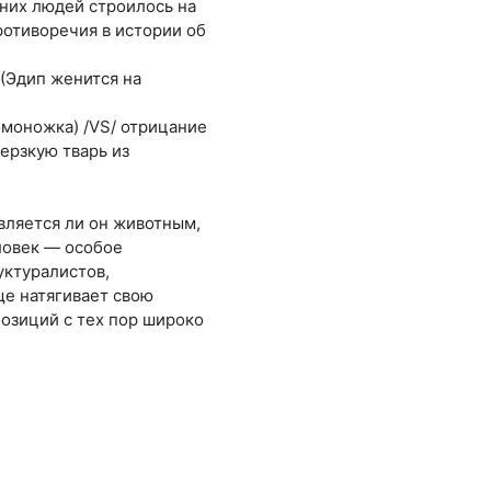
вних людей строилось на
ротиворечия в истории об
 (Эдип женится на
омоножка) /VS/ отрицание
ерзкую тварь из
вляется ли он животным,
ловек — особое
уктуралистов,
ще натягивает свою
позиций с тех пор широко