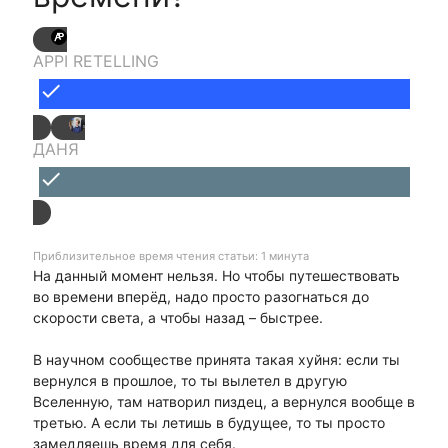
APPI RETELLING
done
ДАНЯ
done
Приблизительное время чтения статьи: 1 минута
На данный момент нельзя. Но чтобы путешествовать
во времени вперёд, надо просто разогнаться до
скорости света, а чтобы назад – быстрее.
В научном сообществе принята такая хуйня: если ты
вернулся в прошлое, то ты вылетел в другую
Вселенную, там натворил пиздец, а вернулся вообще в
третью. А если ты летишь в будущее, то ты просто
замедляешь время для себя.