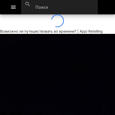
search
menu
Возможно ли путешествовать во времени? | Appi Retelling