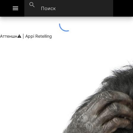
search
menu
Аттеншн⚠ | Appi Retelling