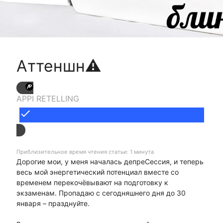
Аттеншн⚠
APPI RETELLING
done
Приблизительное время чтения статьи: 1 минута
Дорогие мои, у меня началась депреСессия, и теперь
весь мой энергетический потенциал вместе со
временем перекочёвывают на подготовку к
экзаменам. Пропадаю с сегодняшнего дня до 30
января – празднуйте.