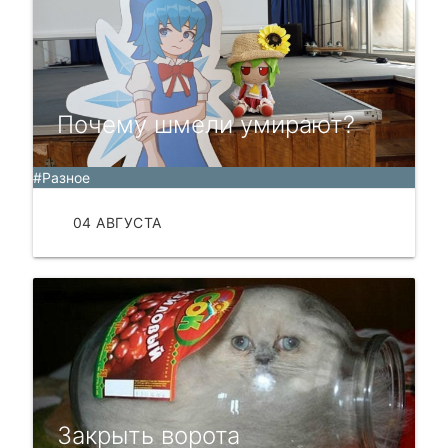
Почему шмели умирают?
#Разное
04 АВГУСТА
ЧИТАТЬ
​Закрыть ворота